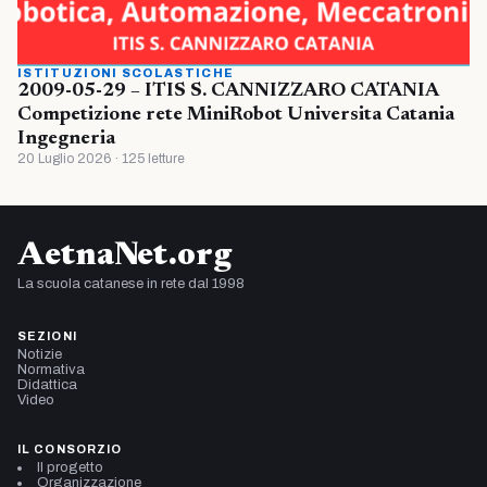
ISTITUZIONI SCOLASTICHE
2009-05-29 – ITIS S. CANNIZZARO CATANIA
Competizione rete MiniRobot Universita Catania
Ingegneria
20 Luglio 2026 · 125 letture
AetnaNet.org
La scuola catanese in rete dal 1998
SEZIONI
Notizie
Normativa
Didattica
Video
IL CONSORZIO
Il progetto
Organizzazione