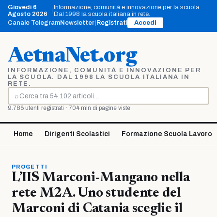
Vai
Giovedì 6
Informazione, comunità e innovazione per la scuola.
|
al
Agosto 2026
Dal 1998 la scuola italiana in rete.
contenuto
Canale Telegram
Newsletter
|
Registrati
Accedi
AetnaNet.org
INFORMAZIONE, COMUNITÀ E INNOVAZIONE PER
LA SCUOLA. DAL 1998 LA SCUOLA ITALIANA IN
RETE.
⌕
Cerca
9.786 utenti registrati · 704 mln di pagine viste
Home
Dirigenti Scolastici
Formazione Scuola Lavoro
PROGETTI
L’IIS Marconi-Mangano nella
rete M2A. Uno studente del
Marconi di Catania sceglie il