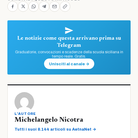
Le notizie come questa arrivano prima su
Telegram
Graduatorie, convocazioni e scadenze della scuola siciliana in
tempo reale. Gratis.
Unisciti al canale →
L'AUTORE
Michelangelo Nicotra
Tutti i suoi 8.144 articoli su AetnaNet →