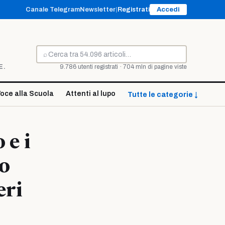
Canale Telegram
Newsletter
|
Registrati
Accedi
⌕
Cerca
E.
9.786 utenti registrati · 704 mln di pagine viste
oce alla Scuola
Attenti al lupo
Tutte le categorie ↓
 e i
co
eri