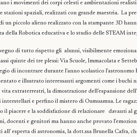
ano i movimenti dei corpi celesti e ambientazioni realist
e stazioni spaziali, realizzati con grande maestria. La pr
di un piccolo alieno realizzato con la stampante 3D han
a della Robotica educativa e lo studio delle STEAM inte
egno di tutto rispetto gli alunni, visibilmente emoziona
assi quinte dei tre plessi: Via Scuole, Immacolata e Setteb
legio di incontrare durante l’anno scolastico l’astronomo 
ntato e illustrato interessanti argomenti come i buchi ner
 vita extraterrestri, la dimostrazione dell’espansione dell’
i interstellari e perfino il mistero di Oumuamua. Le ragazz
 il piacere e la soddisfazione di relazionare davanti al 
i, docenti e genitori ma hanno anche provato l’emozion
 all’ esperta di astronomia, la dott.ssa Brunella Cafra, c