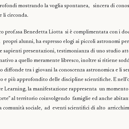
rofondi mostrando la voglia spontanea, sincera di conos
 li circonda.
ico prof.ssa Benedetta Liotta si è complimentata con i do
i propri alunni, ha espresso elogi ai piccoli astronomi per
e sapienti presentazioni, testimonianza di uno studio at
ativo a quello meramente libresco, inoltre si ritiene sodd
o diffonde tra i giovani la conoscenza astronomica e li se
o e più approfondito delle discipline scientifiche. E nell’
ice Learning, la manifestazione rappresenta un momento 
porte” al territorio coinvolgendo famiglie ed anche abitan
a comunità sociale, ad eventi scientifici di alto arricchi