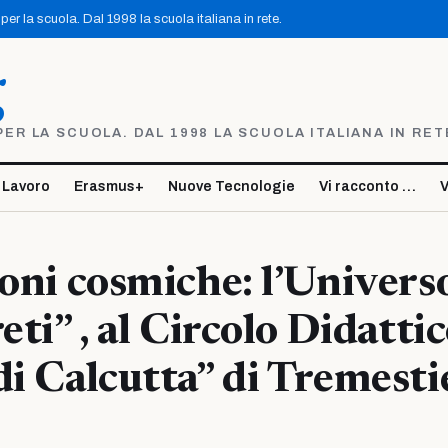
er la scuola. Dal 1998 la scuola italiana in rete.
g
R LA SCUOLA. DAL 1998 LA SCUOLA ITALIANA IN RET
 Lavoro
Erasmus+
Nuove Tecnologie
Vi racconto …
V
ioni cosmiche: l’Universo
eti” , al Circolo Didatti
di Calcutta” di Tremesti