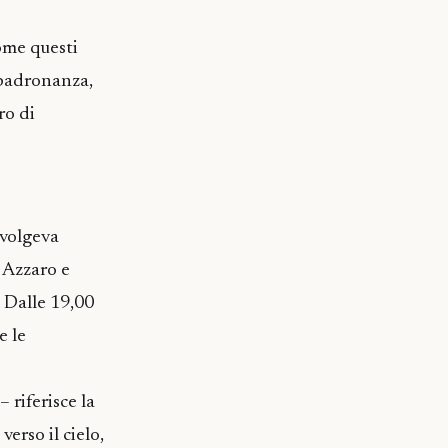
ome questi
 padronanza,
ro di
svolgeva
i Azzaro e
. Dalle 19,00
e le
 riferisce la
rso il cielo,