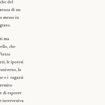
iche del
esenza di un
no messo in
grato.
ti ma
ello, che
Pietro
i, le ipotesi
universo, la
e e i ragazzi
gremito
e di esporre
he interveniva