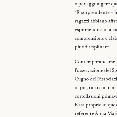
o per aggiungere qu
“E’ sorprendente – h
ragazzi abbiano affr
esprimendosi in alcu
comprensione e elab
pluridisciplinare.”
Contemporaneamente a
l’osservazione del So
Cugno dell’Associazio
in poi, tutti con il 
costellazioni primave
E sta proprio in que
referente Anna Maria