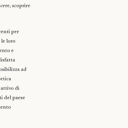
cere, scoprire
centi per
 le loro
tento e
isfatta
nsibilizza ad
ottica
attivo di
ti del paese
mento