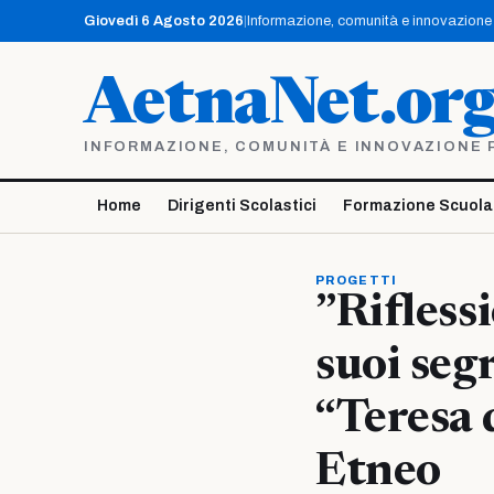
Vai
Giovedì 6 Agosto 2026
|
Informazione, comunità e innovazione p
al
contenuto
AetnaNet.or
INFORMAZIONE, COMUNITÀ E INNOVAZIONE PE
Home
Dirigenti Scolastici
Formazione Scuola
PROGETTI
”Rifless
suoi segr
“Teresa 
Etneo