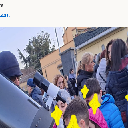
ra
.org