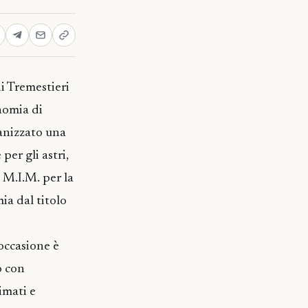
di Tremestieri
nomia di
ganizzato una
per gli astri,
 M.I.M. per la
a dal titolo
’occasione è
o con
nimati e