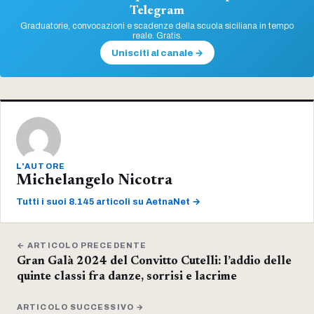
Telegram
Graduatorie, convocazioni e scadenze della scuola siciliana in tempo
reale. Gratis.
Unisciti al canale →
L'AUTORE
Michelangelo Nicotra
Tutti i suoi 8.145 articoli su AetnaNet →
← ARTICOLO PRECEDENTE
Gran Galà 2024 del Convitto Cutelli: l’addio delle
quinte classi fra danze, sorrisi e lacrime
ARTICOLO SUCCESSIVO →