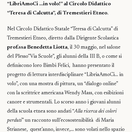
“LibriAmoCi …in volo!” al Circolo Didattico
“Teresa di Calcutta”, di Tremestieri Etneo
.
Nel Circolo Didattico Statale “Teresa di Calcutta” di
Tremestieri Etneo, diretto dalla Dirigente Scolastica
prof.ssa Benedetta Liotta
, il 30 maggio, nel salone
del Plesso”Via Scuole”, gli alunni della III B, o come si
definiscono loro Bimbi Felici, hanno presentato il
progetto di lettura interdisciplinare “LibriaAmoCi… in
volo”, con una mostra di pittura, un “dialogo online”
con la scrittrice americana Wendy Mass, con esibizioni
canore e strumentali. Lo scorso anno i giovani alunni
della scuola etnea sono andati “
Alla ricerca dei colori
perduti
” un racconto sull’ecosostenibilità di Maria
Strianese, quest’anno, invece,… sono volati nello spazio