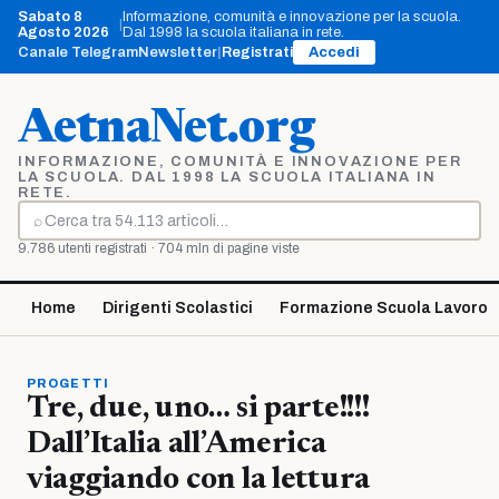
Vai
Sabato 8
Informazione, comunità e innovazione per la scuola.
|
al
Agosto 2026
Dal 1998 la scuola italiana in rete.
contenuto
Canale Telegram
Newsletter
|
Registrati
Accedi
AetnaNet.org
INFORMAZIONE, COMUNITÀ E INNOVAZIONE PER
LA SCUOLA. DAL 1998 LA SCUOLA ITALIANA IN
RETE.
⌕
Cerca
9.786 utenti registrati · 704 mln di pagine viste
Home
Dirigenti Scolastici
Formazione Scuola Lavoro
PROGETTI
Tre, due, uno… si parte!!!!
Dall’Italia all’America
viaggiando con la lettura