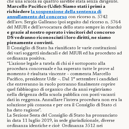
che una scuola su quattro sarebbe stata senza dirigente.
Marcello Pacifico (Udir): Siamo stati i primi a
richiedere
la sospensione della sentenza di
annullamento del concorso
con ricorso n. 5742
dell’avv. Sergio Galleano (poi seguito dal ricorso n. 5764
del MIUR e dell’avvocatura dello stato sempre in ritardo)
e grazie al nostro operato i vincitori del concorso
DS vedranno riconosciuti i loro diritti, ne siamo
pienamente convinti.
Il Consiglio di Stato ha riunificato le varie costituzioni
dei vari soggetti sindacali e del MIUR ed ha proceduto ad
ordinanza positiva.
“L’azione legale a tutela di chi si è sottoposto alla
procedura concorsuale e ha superato tutte le prove al
momento è risultata vincente – commenta Marcello
Pacifico, presidente Udir –. Dal 1° settembre i candidati
che entreranno in ruolo potranno finalmente coprire
quel fabbisogno di organico che da anni registriamo
nella dirigenza della scuola pubblica con posti vacanti
dati in reggenza. Annullare l’intera procedura non era la
soluzione più consona e per ora il Consiglio di Stato ci
ha dato ragione”.
La Sezione Sesta del Consiglio di Stato ha pronunciato
in data 11 luglio 2019, in sede giurisdizionale, diverse
ordinanza identiche e cioè
Ordinanza 3512 nei