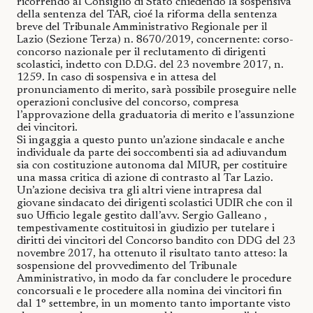
ricorrendo al Consiglio di Stato chiedendo la sospensiva
della sentenza del TAR, cioé la riforma della sentenza
breve del Tribunale Amministrativo Regionale per il
Lazio (Sezione Terza) n. 8670/2019, concernente: corso-
concorso nazionale per il reclutamento di dirigenti
scolastici, indetto con D.D.G. del 23 novembre 2017, n.
1259. In caso di sospensiva e in attesa del
pronunciamento di merito, sarà possibile proseguire nelle
operazioni conclusive del concorso, compresa
l’approvazione della graduatoria di merito e l’assunzione
dei vincitori.
Si ingaggia a questo punto un’azione sindacale e anche
individuale da parte dei soccombenti sia ad adiuvandum
sia con costituzione autonoma dal MIUR, per costituire
una massa critica di azione di contrasto al Tar Lazio.
Un’azione decisiva tra gli altri viene intrapresa dal
giovane sindacato dei dirigenti scolastici UDIR che con il
suo Ufficio legale gestito dall’avv. Sergio Galleano ,
tempestivamente costituitosi in giudizio per tutelare i
diritti dei vincitori del Concorso bandito con DDG del 23
novembre 2017, ha ottenuto il risultato tanto atteso: la
sospensione del provvedimento del Tribunale
Amministrativo, in modo da far concludere le procedure
concorsuali e le procedere alla nomina dei vincitori fin
dal 1° settembre, in un momento tanto importante visto