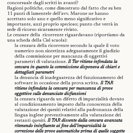
concorsuale dagli scritti in avanti?
Ragioni politiche, come dimostrato dal fatto che su ben
11 punti di lamentele dell’avv. Marone ne hanno
accettato solo uno e quello meno significativo e
importante, anzi proprio specioso; punto che verrà in
sede di ricorso sicuramente rivisto.
Le censure della
ricorrente riguardavano (riportiamo da
una scheda della Cisl scuola):
la censura della ricorrente secondo la quale il voto
numerico non sintetizza adeguatamente il giudizio
della commissione per mancanza di oggettivi
parametri di valutazione.
Il Tar ritiene infondata la
censura in quanto la commissione disponeva di chiari e
dettagliati parametri
la denuncia di inadeguatezza del funzionamento del
software in occasione della prova scritta.
Il TAR
ritiene infondata la censura per mancanza di prove
oggettive sulle denunciate disfunzioni
la censura riguarda un difetto di imparzialità dovuto
al condizionamento imposto dalla conoscenza della
valutazione dei quesiti relativi alla padronanza della
lingua inglese preventivamente alla valutazione dei
restanti quesiti.
Il TAR dissente dalla censura avanzata
ritenendo ininfluente ai fine dell’imparzialità la
correzione delle prove automatiche prima di quelle soggette