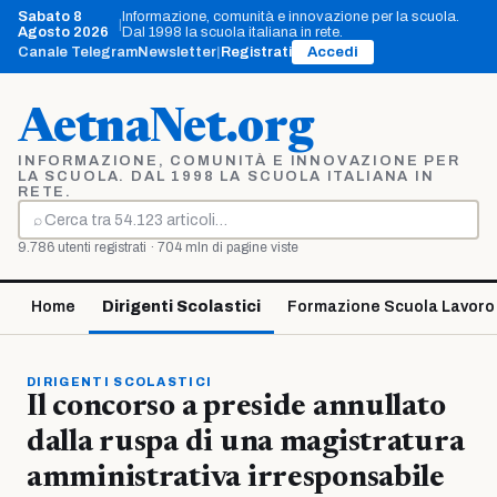
Vai
Sabato 8
Informazione, comunità e innovazione per la scuola.
|
al
Agosto 2026
Dal 1998 la scuola italiana in rete.
contenuto
Canale Telegram
Newsletter
|
Registrati
Accedi
AetnaNet.org
INFORMAZIONE, COMUNITÀ E INNOVAZIONE PER
LA SCUOLA. DAL 1998 LA SCUOLA ITALIANA IN
RETE.
⌕
Cerca
9.786 utenti registrati · 704 mln di pagine viste
Home
Dirigenti Scolastici
Formazione Scuola Lavoro
DIRIGENTI SCOLASTICI
Il concorso a preside annullato
dalla ruspa di una magistratura
amministrativa irresponsabile