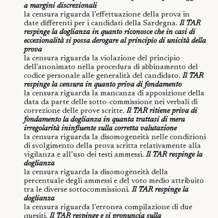
a margini discrezionali
la censura riguarda l’effettuazione della prova in
date differenti per i candidati della Sardegna.
Il TAR
respinge la doglianza in quanto riconosce che in casi di
eccezionalità si possa derogare al principio di unicità della
prova
la censura riguarda la violazione del principio
dell’anonimato nella procedura di abbinamento del
codice personale alle generalità del candidato.
Il TAR
respinge la censura in quanto priva di fondamento
la censura riguarda la mancanza di apposizione della
data da parte delle sotto-commissione nei verbali di
correzione delle prove scritte.
Il TAR ritiene priva di
fondamento la doglianza in quanta trattasi di mera
irregolarità ininfluente sulla corretta valutazione
la censura riguarda la disomogeneità nelle condizioni
di svolgimento della prova scritta relativamente alla
vigilanza e all’uso dei testi ammessi.
Il TAR respinge la
doglianza
la censura riguarda la disomogeneità della
percentuale degli ammessi e del voto medio attribuito
tra le diverse sottocommissioni.
Il TAR respinge la
doglianza
la censura riguarda l’erronea compilazione di due
quesiti.
Il TAR respinge e si pronuncia sulla