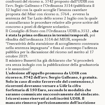
confronti del ricorso n. 5742 proposto dall’UDIR con
l’avv. Segio Galleano e l’Ordinanza 3514 (pubblicata il
12 luglio) con la quale accoglie l’istanza cautelare
proposta dal Miur con ricorso n. 5764 ,
avverso la
sentenza del Tar Lazio dello scorso 2 luglio con la quale
si annullavano le procedure relative alle prove scritte del
concorso a posti di dirigente scolastico.
Il Consiglio di Stato con l’Ordinanza UDIR n.3512 ,
che
è stata la prima ordinanza in termini temporali
, poi
ribadita dall’ordinanza 3514 del MIUR, sospende
“l’esecutività della statuizione di accoglimento contenuta
nella sentenza impugnata” e fissa al contempo l’udienza
pubblica per la discussione del ricorso nel merito al 17
ottobre 2019.
Il ministro Bussetti ha già dichiarato che “si procederà
ora senza indugio con la pubblicazione della graduatoria
e le assunzioni”.
L’adesione all’appello promossa da UDIR con
ricorso n. 5742 dell’avv. Sergio Galleano, è gratuita.
Solo in caso di esito favorevole del contenzioso, i
ricorrenti dovranno versare a Udir la cifra
forfettaria di 150 Euro, secondo le modalità che
saranno comunicate successivamente dal sindacato.
I ricorsi sono riservati ai soli iscritti UDIR. Il
mancato rinnovo/perfezionamento dell’iscrizione