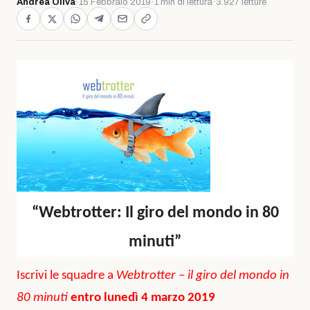
Andrea Oliva
·
15 Febbraio 2019
·
1 min di lettura
·
3.927 letture
“Webtrotter: Il giro del mondo in 80
minuti”
Iscrivi le squadre a
Webtrotter – il giro del mondo in
80 minuti
entro lunedì 4 marzo 2019