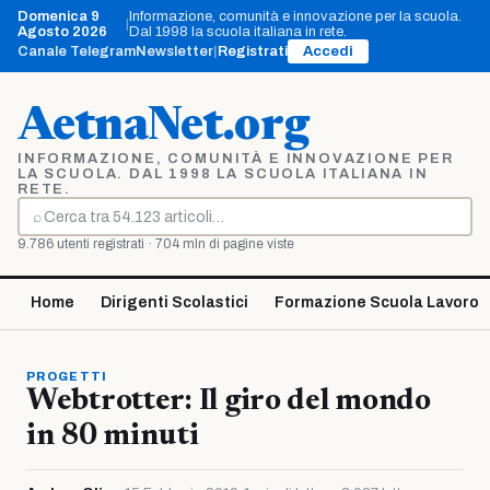
Vai
Domenica 9
Informazione, comunità e innovazione per la scuola.
|
al
Agosto 2026
Dal 1998 la scuola italiana in rete.
contenuto
Canale Telegram
Newsletter
|
Registrati
Accedi
AetnaNet.org
INFORMAZIONE, COMUNITÀ E INNOVAZIONE PER
LA SCUOLA. DAL 1998 LA SCUOLA ITALIANA IN
RETE.
⌕
Cerca
9.786 utenti registrati · 704 mln di pagine viste
Home
Dirigenti Scolastici
Formazione Scuola Lavoro
PROGETTI
Webtrotter: Il giro del mondo
in 80 minuti