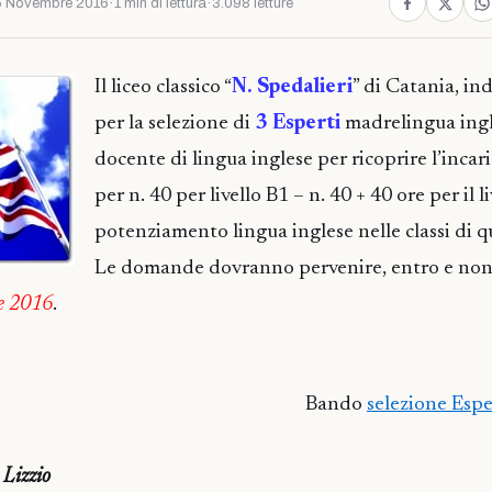
5 Novembre 2016
·
1 min di lettura
·
3.098 letture
Il liceo classico “
N. Spedalieri
” di Catania, ind
per la selezione di
3 Esperti
madrelingua ingl
docente di lingua inglese per ricoprire l’incar
per n. 40 per livello B1 – n. 40 + 40 ore per il l
potenziamento lingua inglese nelle classi di qu
Le domande dovranno pervenire, entro e non 
e 2016
.
Bando
selezione Espe
Lizzio