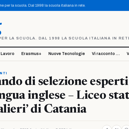
 per la scuola. Dal 1998 la scuola italiana in rete.
g
R LA SCUOLA. DAL 1998 LA SCUOLA ITALIANA IN RET
 Lavoro
Erasmus+
Nuove Tecnologie
Vi racconto …
V
NTI
ndo di selezione esperti
ngua inglese – Liceo sta
lieri’ di Catania