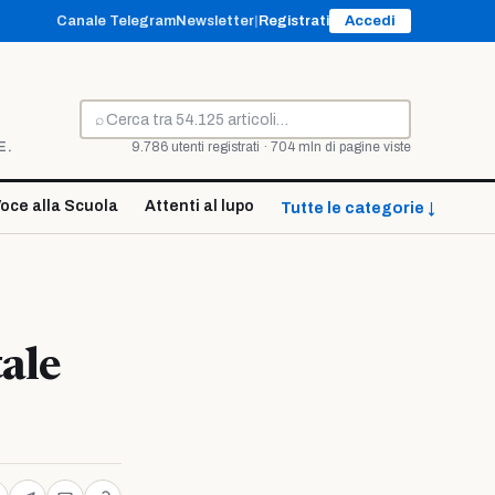
Canale Telegram
Newsletter
|
Registrati
Accedi
⌕
Cerca
E.
9.786 utenti registrati · 704 mln di pagine viste
oce alla Scuola
Attenti al lupo
Tutte le categorie ↓
tale