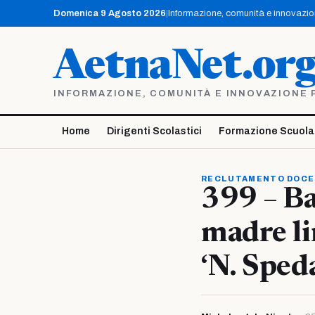
Vai
Domenica 9 Agosto 2026
|
Informazione, comunità e innovazione
al
contenuto
AetnaNet.or
INFORMAZIONE, COMUNITÀ E INNOVAZIONE PE
Home
Dirigenti Scolastici
Formazione Scuola
RECLUTAMENTO DOCE
399 – Ba
madre li
‘N. Speda