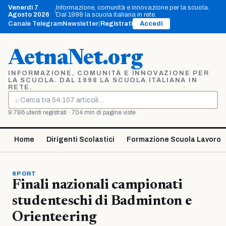
Vai
Venerdì 7
Informazione, comunità e innovazione per la scuola.
|
al
Agosto 2026
Dal 1998 la scuola italiana in rete.
contenuto
Canale Telegram
Newsletter
|
Registrati
Accedi
AetnaNet.org
INFORMAZIONE, COMUNITÀ E INNOVAZIONE PER
LA SCUOLA. DAL 1998 LA SCUOLA ITALIANA IN
RETE.
⌕
Cerca
9.786 utenti registrati · 704 mln di pagine viste
Home
Dirigenti Scolastici
Formazione Scuola Lavoro
SPORT
Finali nazionali campionati
studenteschi di Badminton e
Orienteering