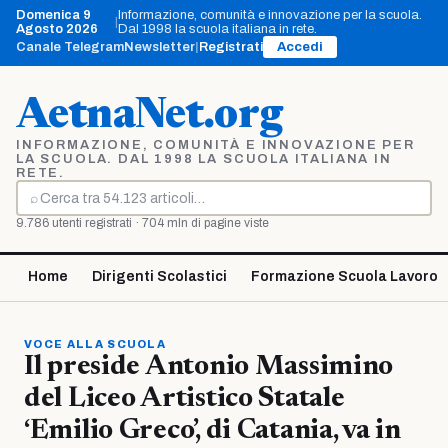
Vai
Domenica 9
Informazione, comunità e innovazione per la scuola.
|
al
Agosto 2026
Dal 1998 la scuola italiana in rete.
contenuto
Canale Telegram
Newsletter
|
Registrati
Accedi
AetnaNet.org
INFORMAZIONE, COMUNITÀ E INNOVAZIONE PER
LA SCUOLA. DAL 1998 LA SCUOLA ITALIANA IN
RETE.
⌕
Cerca
9.786 utenti registrati · 704 mln di pagine viste
Home
Dirigenti Scolastici
Formazione Scuola Lavoro
VOCE ALLA SCUOLA
Il preside Antonio Massimino
del Liceo Artistico Statale
‘Emilio Greco’, di Catania, va in