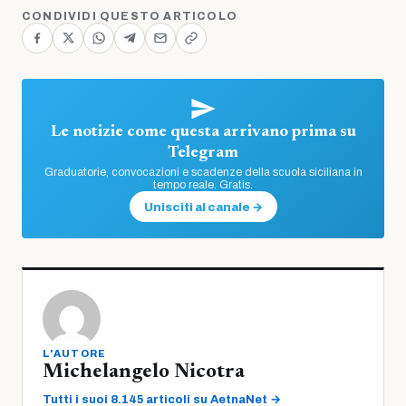
CONDIVIDI QUESTO ARTICOLO
Le notizie come questa arrivano prima su
Telegram
Graduatorie, convocazioni e scadenze della scuola siciliana in
tempo reale. Gratis.
Unisciti al canale →
L'AUTORE
Michelangelo Nicotra
Tutti i suoi 8.145 articoli su AetnaNet →