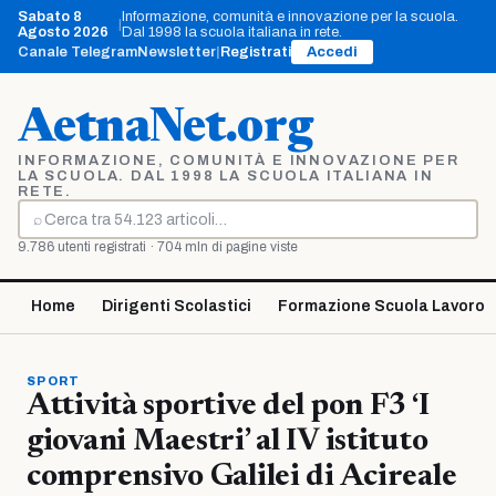
Vai
Sabato 8
Informazione, comunità e innovazione per la scuola.
|
al
Agosto 2026
Dal 1998 la scuola italiana in rete.
contenuto
Canale Telegram
Newsletter
|
Registrati
Accedi
AetnaNet.org
INFORMAZIONE, COMUNITÀ E INNOVAZIONE PER
LA SCUOLA. DAL 1998 LA SCUOLA ITALIANA IN
RETE.
⌕
Cerca
9.786 utenti registrati · 704 mln di pagine viste
Home
Dirigenti Scolastici
Formazione Scuola Lavoro
SPORT
Attività sportive del pon F3 ‘I
giovani Maestri’ al IV istituto
comprensivo Galilei di Acireale