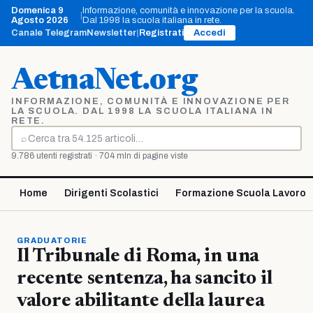
Vai
Domenica 9
Informazione, comunità e innovazione per la scuola.
|
al
Agosto 2026
Dal 1998 la scuola italiana in rete.
contenuto
Canale Telegram
Newsletter
|
Registrati
Accedi
AetnaNet.org
INFORMAZIONE, COMUNITÀ E INNOVAZIONE PER
LA SCUOLA. DAL 1998 LA SCUOLA ITALIANA IN
RETE.
⌕
Cerca
9.786 utenti registrati · 704 mln di pagine viste
Home
Dirigenti Scolastici
Formazione Scuola Lavoro
GRADUATORIE
Il Tribunale di Roma, in una
recente sentenza, ha sancito il
valore abilitante della laurea