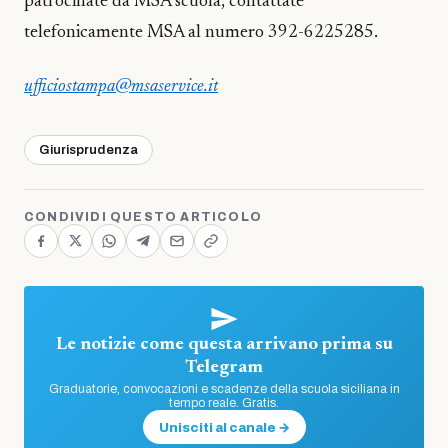
patrocinate da MSA scuola, contattate
telefonicamente MSA al numero 392-6225285.
ufficiostampa@msaservice.it
Giurisprudenza
CONDIVIDI QUESTO ARTICOLO
Le notizie come questa arrivano prima su
Telegram
Graduatorie, convocazioni e scadenze della scuola siciliana in
tempo reale. Gratis.
Unisciti al canale →