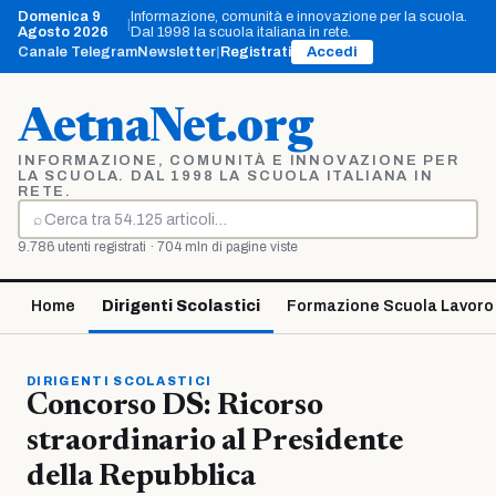
Vai
Domenica 9
Informazione, comunità e innovazione per la scuola.
|
al
Agosto 2026
Dal 1998 la scuola italiana in rete.
contenuto
Canale Telegram
Newsletter
|
Registrati
Accedi
AetnaNet.org
INFORMAZIONE, COMUNITÀ E INNOVAZIONE PER
LA SCUOLA. DAL 1998 LA SCUOLA ITALIANA IN
RETE.
⌕
Cerca
9.786 utenti registrati · 704 mln di pagine viste
Home
Dirigenti Scolastici
Formazione Scuola Lavoro
DIRIGENTI SCOLASTICI
Concorso DS: Ricorso
straordinario al Presidente
della Repubblica