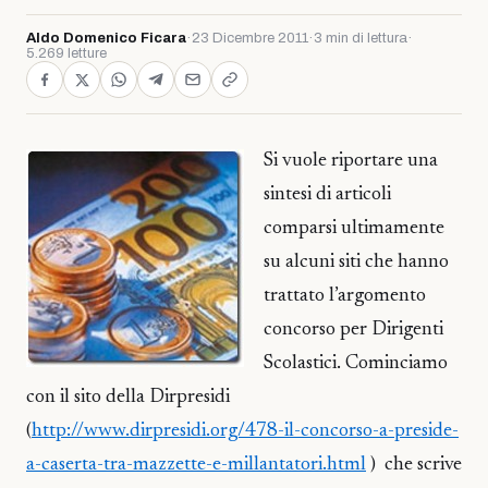
Aldo Domenico Ficara
·
23 Dicembre 2011
·
3 min di lettura
·
5.269 letture
Si vuole riportare una
sintesi di articoli
comparsi ultimamente
su alcuni siti che hanno
trattato l’argomento
concorso per Dirigenti
Scolastici. Cominciamo
con il sito della Dirpresidi
(
http://www.dirpresidi.org/478-il-concorso-a-preside-
a-caserta-tra-mazzette-e-millantatori.html
) che scrive