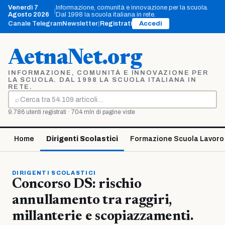
Vai
Venerdì 7
Informazione, comunità e innovazione per la scuola.
|
al
Agosto 2026
Dal 1998 la scuola italiana in rete.
contenuto
Canale Telegram
Newsletter
|
Registrati
Accedi
AetnaNet.org
INFORMAZIONE, COMUNITÀ E INNOVAZIONE PER
LA SCUOLA. DAL 1998 LA SCUOLA ITALIANA IN
RETE.
⌕
Cerca
9.786 utenti registrati · 704 mln di pagine viste
Home
Dirigenti Scolastici
Formazione Scuola Lavoro
DIRIGENTI SCOLASTICI
Concorso DS: rischio
annullamento tra raggiri,
millanterie e scopiazzamenti.