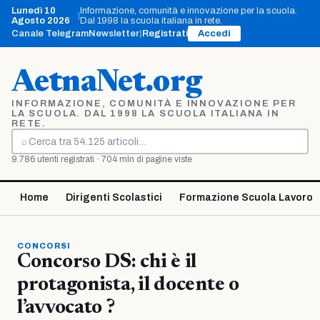
Vai
Lunedì 10
Informazione, comunità e innovazione per la scuola.
|
al
Agosto 2026
Dal 1998 la scuola italiana in rete.
contenuto
Canale Telegram
Newsletter
|
Registrati
Accedi
AetnaNet.org
INFORMAZIONE, COMUNITÀ E INNOVAZIONE PER
LA SCUOLA. DAL 1998 LA SCUOLA ITALIANA IN
RETE.
⌕
Cerca
9.786 utenti registrati · 704 mln di pagine viste
Home
Dirigenti Scolastici
Formazione Scuola Lavoro
CONCORSI
Concorso DS: chi è il
protagonista, il docente o
l’avvocato ?