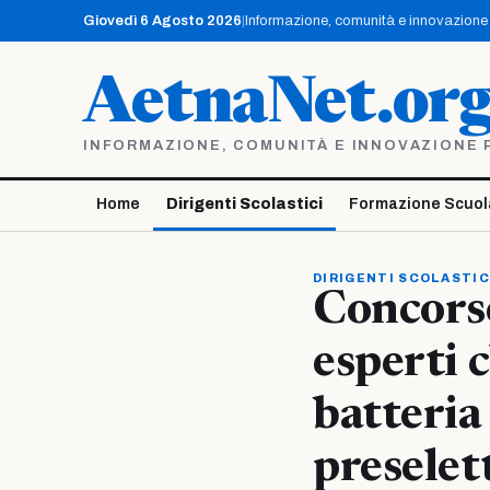
Vai
Giovedì 6 Agosto 2026
|
Informazione, comunità e innovazione p
al
contenuto
AetnaNet.or
INFORMAZIONE, COMUNITÀ E INNOVAZIONE PE
Home
Dirigenti Scolastici
Formazione Scuol
DIRIGENTI SCOLASTIC
Concorso
esperti 
batteria 
preselet