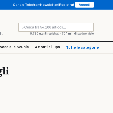
Canale Telegram
Newsletter
|
Registrati
Accedi
⌕
Cerca
E.
9.786 utenti registrati · 704 mln di pagine viste
Voce alla Scuola
Attenti al lupo
Tutte le categorie ↓
li