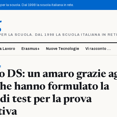
er la scuola. Dal 1998 la scuola italiana in rete.
g
R LA SCUOLA. DAL 1998 LA SCUOLA ITALIANA IN RET
a Lavoro
Erasmus+
Nuove Tecnologie
Vi racconto …
I
 DS: un amaro grazie ag
che hanno formulato la
di test per la prova
tiva