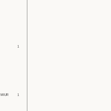
1
 – MIUR
1