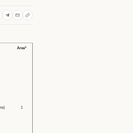
Area*
ma)
1