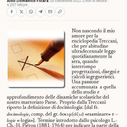
Aldo Domenico Ficara
·
19 Settembre 2011
·
2 min di lettura
·
4.207 letture
Non nascondo il mio
amore per la
enciclopedia Treccani,
che per abitudine
ultradecennale leggo
quotidianamente la
sera, quando
interrompo
progettazioni, disegni e
calcoli ingegneristici.
Una passione
accumunata
a quella
dello studio e
approfondimento delle dinamiche scolastiche del
nostro martoriato Paese.
Proprio dalla Treccani
riporto la definizione di docimologia: [dal fr.
docimologie
, comp. del gr.
δοκιμ
(
άζω
) «esaminare» e –
logie
«-logia»].
Termine introdotto dallo psicologo L.-
Ch.-H. Piéron (1881-1964) per indicare la parte della