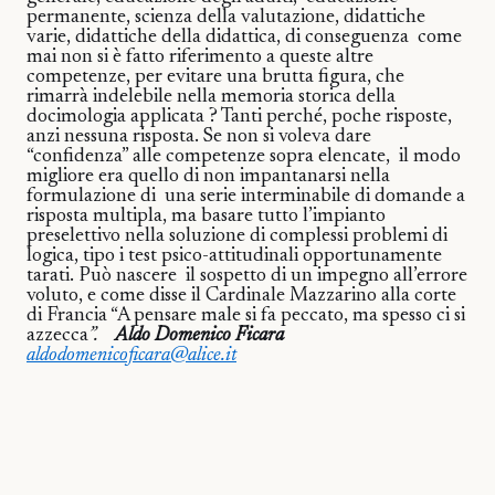
permanente, scienza della valutazione, didattiche
varie, didattiche della didattica, di conseguenza
come
mai non si è fatto riferimento a queste altre
competenze, per evitare una brutta figura, che
rimarrà indelebile nella memoria storica della
docimologia applicata ? Tanti perché, poche risposte,
anzi nessuna risposta. Se non si voleva dare
“confidenza” alle competenze sopra elencate, il modo
migliore era quello di non impantanarsi nella
formulazione di
una serie interminabile di domande a
risposta multipla, ma basare tutto l’impianto
preselettivo nella soluzione di complessi problemi di
logica, tipo i test psico-attitudinali opportunamente
tarati. Può nascere
il sospetto di un impegno all’errore
voluto, e come disse il
Cardinale Mazzarino alla corte
di Francia “A pensare male si fa peccato, ma spesso ci si
azzecca
”.
Aldo Domenico Ficara
aldodomenicoficara@alice.it