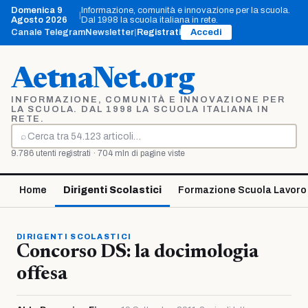
Vai
Domenica 9
Informazione, comunità e innovazione per la scuola.
|
al
Agosto 2026
Dal 1998 la scuola italiana in rete.
contenuto
Canale Telegram
Newsletter
|
Registrati
Accedi
AetnaNet.org
INFORMAZIONE, COMUNITÀ E INNOVAZIONE PER
LA SCUOLA. DAL 1998 LA SCUOLA ITALIANA IN
RETE.
⌕
Cerca
9.786 utenti registrati · 704 mln di pagine viste
Home
Dirigenti Scolastici
Formazione Scuola Lavoro
DIRIGENTI SCOLASTICI
Concorso DS: la docimologia
offesa