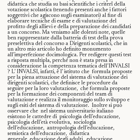
didattica che studia su basi scientifiche i criterî della
votazione scolastica (tenendo presenti anche i fattori
soggettivi che agiscono sugli esaminatori) al fine di
elaborare tecniche di esame e di valutazione del
profitto degli allievi e della preparazione dei candidati
a un concorso. Ma veniamo alle dolenti note, quelle
ben rappresentate dalla batteria di test della prova
preselettiva del concorso a Dirigenti scolastici, che in
un altro mio articolo ho definito monumento
all’imperfezione docimologica. Per redigere questi test
a risposta multipla, perché non è stata presa in
considerazione la competenza tematica dell’INVALSI
? L’ INVALSI, infatti, è l’
istituto che
formula proposte
per la piena attuazione del sistema di valutazione dei
dirigenti scolastici, che definisce le procedure da
seguire per la loro valutazione,
che formula proposte
per la formazione dei componenti del team di
valutazione e realizza il monitoraggio sullo sviluppo e
sugli esiti del sistema di valutazione. Inoltre si può
osservare che
nel sistema universitario italiano
esistono le cattedre di
psicologia dell’educazione,
psicologia dell’età evolutiva, sociologia
dell’educazione, antropologia dell’educazione,
semiotica dell’educazione, didattica
generale, educazione degli adulti, educazione