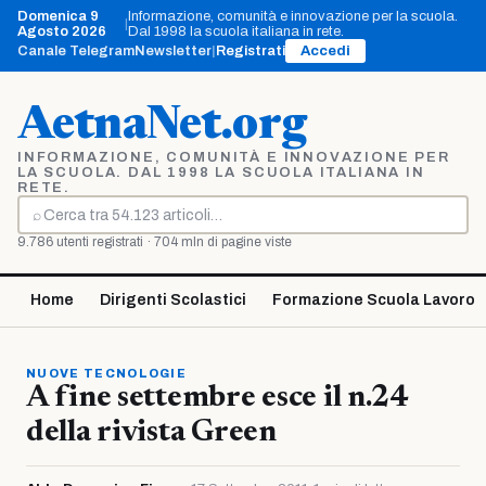
Vai
Domenica 9
Informazione, comunità e innovazione per la scuola.
|
al
Agosto 2026
Dal 1998 la scuola italiana in rete.
contenuto
Canale Telegram
Newsletter
|
Registrati
Accedi
AetnaNet.org
INFORMAZIONE, COMUNITÀ E INNOVAZIONE PER
LA SCUOLA. DAL 1998 LA SCUOLA ITALIANA IN
RETE.
⌕
Cerca
9.786 utenti registrati · 704 mln di pagine viste
Home
Dirigenti Scolastici
Formazione Scuola Lavoro
NUOVE TECNOLOGIE
A fine settembre esce il n.24
della rivista Green