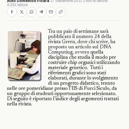
Aldo Domenico Ficara
·
17 Settembre 2011
·
1 min di lettura
·
3.291 letture
Tra un paio di settimane sarà
pubblicato il numero 24 della
rivista Green, dove chi scrive, ha
proposto un articolo sul DNA
Computing, ovvero
quella
disciplina che studia il modo per
costruire chip organici utilizzando
materiale genetico.
Tutti i
riferimenti grafici sono stati
elaborati, durante lo svolgimento
di un progetto didattico, tenuto
nelle ore pomeridiane presso l’IIS di Furci Siculo, da
un gruppo di studenti opportunamente selezionato.
Di seguito è riportato l’indice degli argomenti trattati
nella rivista.