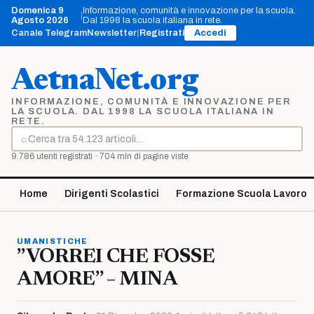
Vai
Domenica 9
Informazione, comunità e innovazione per la scuola.
|
al
Agosto 2026
Dal 1998 la scuola italiana in rete.
contenuto
Canale Telegram
Newsletter
|
Registrati
Accedi
AetnaNet.org
INFORMAZIONE, COMUNITÀ E INNOVAZIONE PER
LA SCUOLA. DAL 1998 LA SCUOLA ITALIANA IN
RETE.
⌕
Cerca
9.786 utenti registrati · 704 mln di pagine viste
Home
Dirigenti Scolastici
Formazione Scuola Lavoro
UMANISTICHE
”VORREI CHE FOSSE
AMORE” – MINA