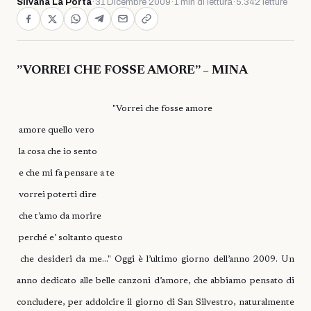
Silvana La Porta
·
31 Dicembre 2009
·
1 min di lettura
·
5.342 letture
”VORREI CHE FOSSE AMORE” – MINA
"Vorrei che fosse amore
amore quello vero
la cosa che io sento
e che mi fa pensare a te
vorrei poterti dire
che t’amo da morire
perché e’ soltanto questo
che desideri da me…" Oggi è l’ultimo giorno dell’anno 2009. Un
anno dedicato alle belle canzoni d’amore, che abbiamo pensato di
concludere, per addolcire il giorno di San Silvestro, naturalmente