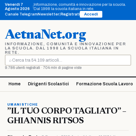
Vai
Venerdì 7
Informazione, comunità e innovazione per la scuola.
|
al
Agosto 2026
Dal 1998 la scuola italiana in rete.
contenuto
Canale Telegram
Newsletter
|
Registrati
Accedi
AetnaNet.org
INFORMAZIONE, COMUNITÀ E INNOVAZIONE PER
LA SCUOLA. DAL 1998 LA SCUOLA ITALIANA IN
RETE.
⌕
Cerca
9.786 utenti registrati · 704 mln di pagine viste
Home
Dirigenti Scolastici
Formazione Scuola Lavoro
UMANISTICHE
”IL TUO CORPO TAGLIATO” –
GHIANNIS RITSOS