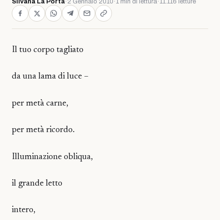
Silvana La Porta
·
2 Gennaio 2010
·
1 min di lettura
·
11.116 letture
Il tuo corpo tagliato
da una lama di luce –
per metà carne,
per metà ricordo.
Illuminazione obliqua,
il grande letto
intero,