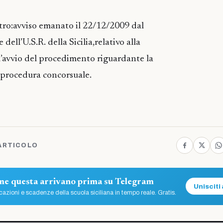
tro:avviso emanato il 22/12/2009 dal
dell’U.S.R. della Sicilia,relativo alla
’avvio del procedimento riguardante la
 procedura concorsuale.
ARTICOLO
ome questa arrivano prima su Telegram
Unisciti 
azioni e scadenze della scuola siciliana in tempo reale. Gratis.