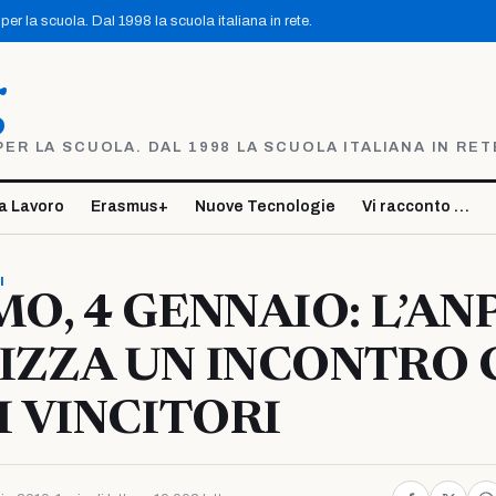
er la scuola. Dal 1998 la scuola italiana in rete.
g
R LA SCUOLA. DAL 1998 LA SCUOLA ITALIANA IN RET
a Lavoro
Erasmus+
Nuove Tecnologie
Vi racconto …
I
O, 4 GENNAIO: L’AN
ZZA UN INCONTRO C
I VINCITORI