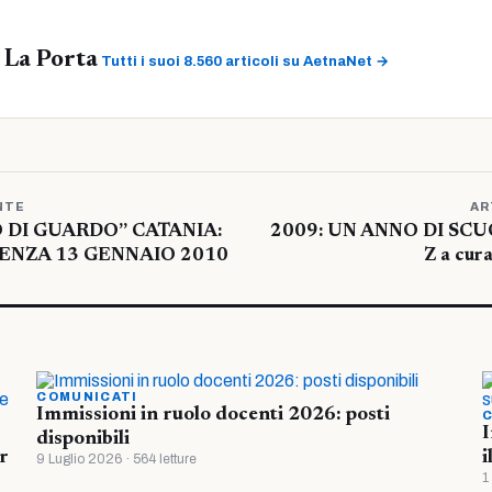
 La Porta
Tutti i suoi 8.560 articoli su AetnaNet →
NTE
AR
O DI GUARDO” CATANIA:
2009: UN ANNO DI SC
ENZA 13 GENNAIO 2010
Z a cu
COMUNICATI
Immissioni in ruolo docenti 2026: posti
C
I
disponibili
r
i
9 Luglio 2026 · 564 letture
1