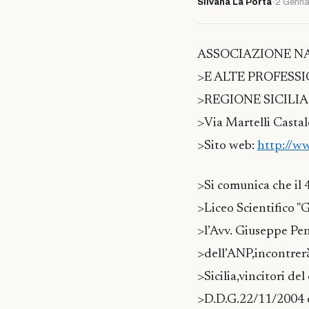
Silvana La Porta
·
2 Genna
ASSOCIAZIONE N
>E ALTE PROFESS
>REGIONE SICILIA
>Via Martelli Castal
>Sito web:
http://ww
>Si comunica che il 
>Liceo Scientifico "
>l’Avv. Giuseppe Pe
>dell’ANP,incontrerà 
>Sicilia,vincitori de
>D.D.G.22/11/2004 e 