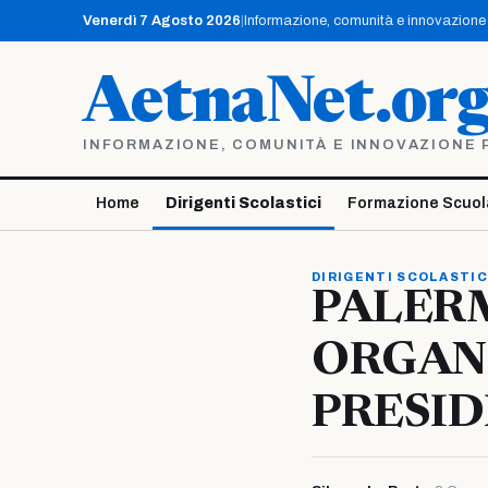
Vai
Venerdì 7 Agosto 2026
|
Informazione, comunità e innovazione p
al
contenuto
AetnaNet.or
INFORMAZIONE, COMUNITÀ E INNOVAZIONE PE
Home
Dirigenti Scolastici
Formazione Scuol
DIRIGENTI SCOLASTIC
PALERM
ORGANI
PRESID