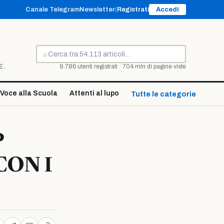
Canale Telegram
Newsletter
|
Registrati
Accedi
⌕
Cerca
E.
9.786 utenti registrati · 704 mln di pagine viste
Voce alla Scuola
Attenti al lupo
Tutte le categorie ↓
P
ON I