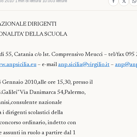
io 2010
·
1 min di lettura
·
10.003 letture
AZIONALE DIRIGENTI
IONALITA’ DELLA SCUOLA
di 55, Catania c/o Ist. Comprensivo Meucci – tel/fax 09
w.anpsicilia.eu
– e-mail
anp.sicilia@virgilio.it
–
anp@anps
4 Gennaio 2010,alle ore 15,30, presso il
G.Galilei" Via Danimarca 54,Palermo,
nnisi,consulente nazionale
i dirigenti scolastici della
l concorso ordinario, indetto con
assunti in ruolo a partire dal 1