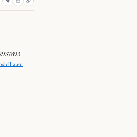
5 2937893
icilia.eu