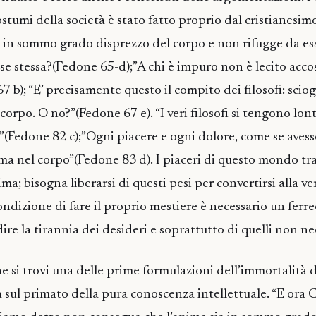
costumi della società è stato fatto proprio dal cristianesim
e in sommo grado disprezzo del corpo e non rifugge da es
se stessa?(Fedone 65-d);”A chi è impuro non è lecito accos
 b); “E’ precisamente questo il compito dei filosofi: sciog
corpo. O no?”(Fedone 67 e). “I veri filosofi si tengono lon
o”(Fedone 82 c);”Ogni piacere e ogni dolore, come se aves
nima nel corpo”(Fedone 83 d). I piaceri di questo mondo tr
ima; bisogna liberarsi di questi pesi per convertirsi alla ver
ondizione di fare il proprio mestiere è necessario un ferr
ire la tirannia dei desideri e soprattutto di quelli non ne
 si trovi una delle prime formulazioni dell’immortalità d
a sul primato della pura conoscenza intellettuale. “E ora 