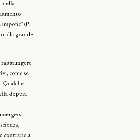
, nella
gnamento
e impone” (P.
to alla grande
a raggiungere
tivi, come se
a. Qualche
della doppia
immergersi
scienza,
e contrarie a