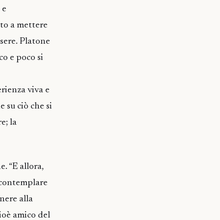
 e
ito a mettere
ssere. Platone
co e poco si
rienza viva e
e su ciò che si
e; la
. “E allora,
o contemplare
nere alla
cioè amico del