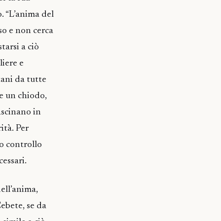
o. “L’anima del
so e non cerca
tarsi a ciò
liere e
tani da tutte
se un chiodo,
ascinano in
ità. Per
eo controllo
cessari.
ell’anima,
Cebete, se da