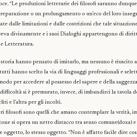
voce. “Le produzioni letterarie dei filosofi saranno dunque
reparazione o un prolungamento o un’eco del loro inse
te dalle limitazioni e dalle costrizioni che tale situazion
veva divinamente e i suoi Dialoghi appartengono di dirit
de Letteratura.
a storia hanno pensato di imitarlo, ma nessuno è riuscito 
 tutti hanno scelto la via di linguaggi professionali e selet
 modo per accedere al possesso del sapere e della saggezz
difficoltà si è premurato, invece, di imbandirci la tavola 
iti e l’altra per gli incolti.
eri filosofi sono quelli che amano contemplare la verità, 
atone si opera un netto distacco tra senso comune(doxa) e 
oggetto, lo stesso oggetto. “Non è affatto facile dire cos