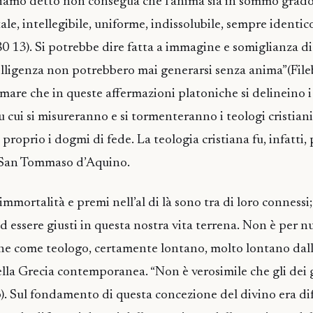
biamo detto non consegua che l’anima sia in sommo grado 
le, intellegibile, uniforme, indissolubile, sempre identico
13). Si potrebbe dire fatta a immagine e somiglianza di
elligenza non potrebbero mai generarsi senza anima”(File
rmare che in queste affermazioni platoniche si delineino i 
u cui si misureranno e si tormenteranno i teologi cristian
n proprio i dogmi di fede. La teologia cristiana fu, infatti,
 San Tommaso d’Aquino.
immortalità e premi nell’al di là sono tra di loro connessi; l
 essere giusti in questa nostra vita terrena. Non è per nu
ne come teologo, certamente lontano, molto lontano dall
ella Grecia contemporanea. “Non è verosimile che gli dei
). Sul fondamento di questa concezione del divino era diff