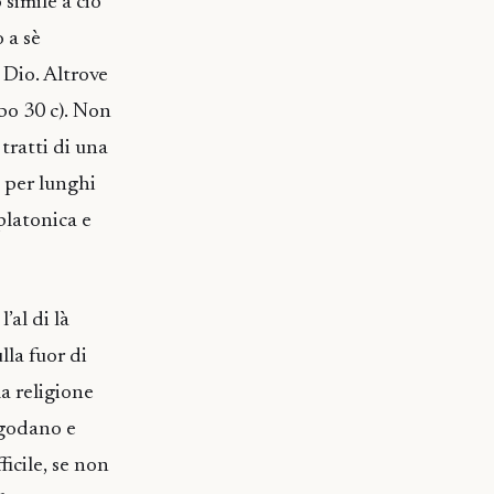
simile a ciò
 a sè
 Dio. Altrove
bo 30 c). Non
tratti di una
i per lunghi
 platonica e
’al di là
lla fuor di
a religione
 godano e
icile, se non