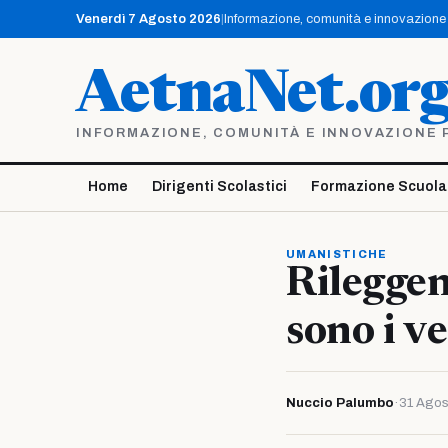
Vai
Venerdì 7 Agosto 2026
|
Informazione, comunità e innovazione p
al
contenuto
AetnaNet.or
INFORMAZIONE, COMUNITÀ E INNOVAZIONE PE
Home
Dirigenti Scolastici
Formazione Scuola
UMANISTICHE
Rileggen
sono i ve
Nuccio Palumbo
·
31 Agos