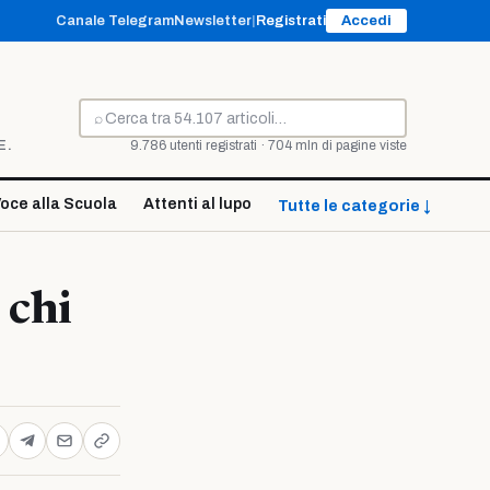
Canale Telegram
Newsletter
|
Registrati
Accedi
⌕
Cerca
E.
9.786 utenti registrati · 704 mln di pagine viste
oce alla Scuola
Attenti al lupo
Tutte le categorie ↓
 chi