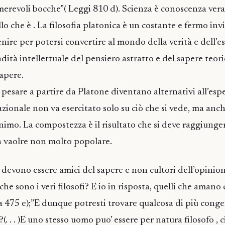
erevoli bocche”( Leggi 810 d). Scienza è conoscenza vera
lo che è . La filosofia platonica è un costante e fermo inv
venire per potersi convertire al mondo della verità e dell’e
ndità intellettuale del pensiero astratto e del sapere teori
sapere.
pesare a partire da Platone diventano alternativi all’espe
razionale non va esercitato solo su ciò che si vede, ma anch
animo. La compostezza è il risultato che si deve raggiunger
n vaolre non molto popolare.
e devono essere amici del sapere e non cultori dell’opinione
he sono i veri filosofi? E io in risposta, quelli che aman
ca 475 e);”E dunque potresti trovare qualcosa di più conge
?(. . . )E uno stesso uomo puo’ essere per natura filosofo , 