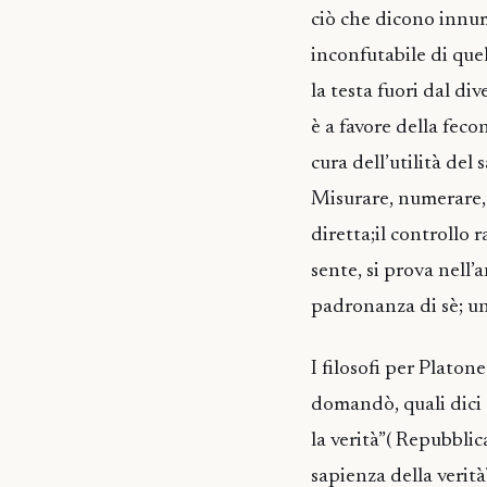
ciò che dicono innum
inconfutabile di quel
la testa fuori dal di
è a favore della feco
cura dell’utilità del 
Misurare, numerare, 
diretta;il controllo 
sente, si prova nell’
padronanza di sè; u
I filosofi per Platon
domandò, quali dici c
la verità”( Repubbli
sapienza della verità