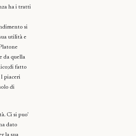
za ha i tratti
endimento si
ua utilità e
 Platone
e da quella
ico;di fatto
 I piaceri
solo di
à. Ci si puo’
 ha dato
r la sua