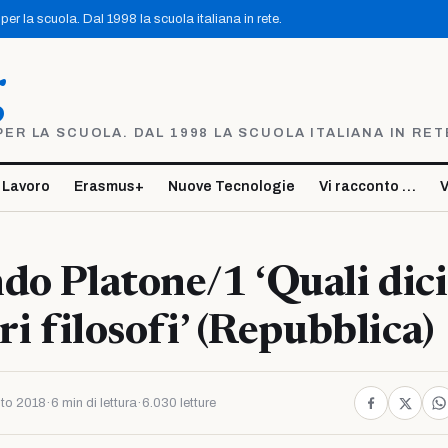
er la scuola. Dal 1998 la scuola italiana in rete.
g
R LA SCUOLA. DAL 1998 LA SCUOLA ITALIANA IN RET
 Lavoro
Erasmus+
Nuove Tecnologie
Vi racconto …
V
do Platone/1 ‘Quali dici
ri filosofi’ (Repubblica)
to 2018
·
6 min di lettura
·
6.030 letture