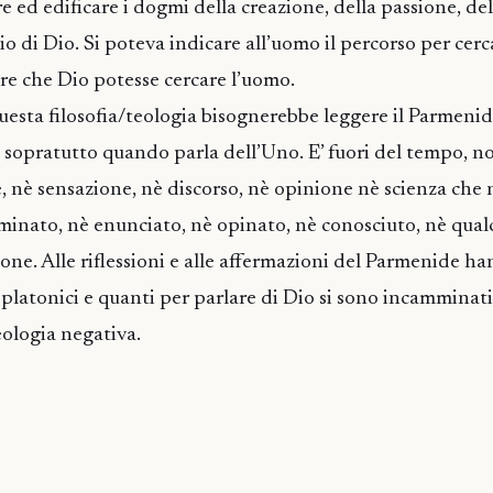
e ed edificare i dogmi della creazione, della passione, de
io di Dio. Si poteva indicare all’uomo il percorso per cer
re che Dio potesse cercare l’uomo.
 questa filosofia/teologia bisognerebbe leggere il Parmeni
i sopratutto quando parla dell’Uno. E’ fuori del tempo, n
e, nè sensazione, nè discorso, nè opinione nè scienza che
inato, nè enunciato, nè opinato, nè conosciuto, nè qualc
one. Alle riflessioni e alle affermazioni del Parmenide ha
oplatonici e quanti per parlare di Dio si sono incamminati
eologia negativa.