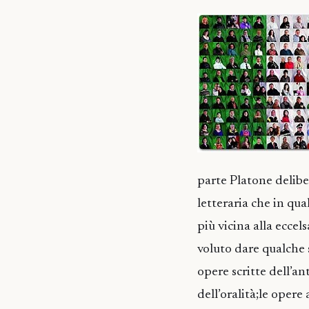
parte Platone deliber
letteraria che in qu
più vicina alla eccel
voluto dare qualche 
opere scritte dell’an
dell’oralità;le oper