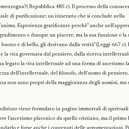
 menzogna?( Repubblica 485 c). Il processo della conoscen
tuale di purificazione; un itinerario che si conclude nella
’anima. Esperienza gratificante perchè” anche nell’appr
gradimento e dunque un piacere, ma la sua funzione e la s
di buono e di bello, gli derivano dalla verità”(Leggi-667 c).
la vita governata dal pensiero, dalla ricerca intellettual
a legato la vita intellettuale ad una forma di ascetismo la
zza dell’intellettuale, del filosofo, dell’uomo di pensiero.
enza non sono propri della maggioranza degli uomini, ma 
dirizzo viene formulato in pagine immortali di spiritualit
ere l’ascetismo platonico da quello cristiano, ma il primo
fondarlo e forse anche i contenuti delle argomentazioni. Pe