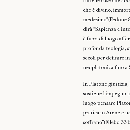
tutte le cose che ab
che è divino, immorta
medesimo”(Fedone 80 
dirà “Sapienza e int
è fuori di luogo affe
profonda teologia, s
secoli per definire i
neoplatonica fino a
In Platone giustizia, 
sostiene l’impegno ad
luogo pensare Plato
pratica in Atene e n
soffrano”(Filebo 33 b