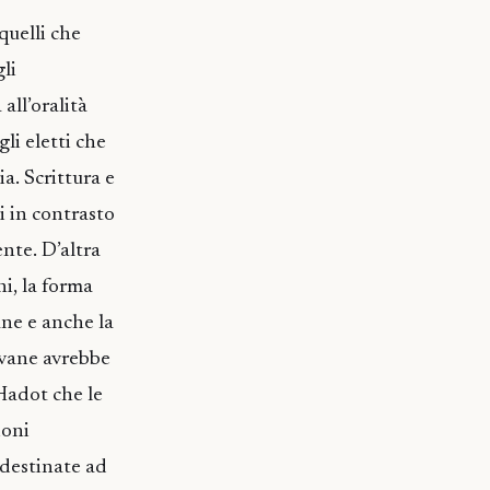
 quelli che
gli
all’oralità
li eletti che
. Scrittura e
 in contrasto
nte. D’altra
hi, la forma
ane e anche la
iovane avrebbe
Hadot che le
ioni
 destinate ad