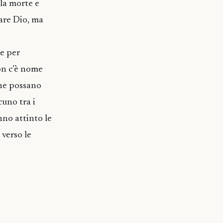
lla morte e
care Dio, ma
de per
on c’è nome
 ne possano
uno tra i
nno attinto le
 verso le