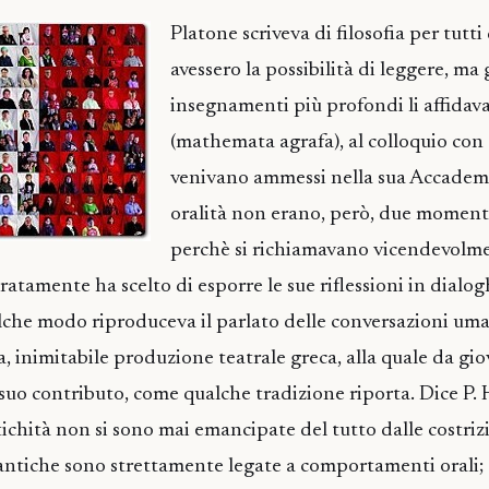
Platone scriveva di filosofia per tutti
avessero la possibilità di leggere, ma 
insegnamenti più profondi li affidava 
(mathemata agrafa), al colloquio con g
venivano ammessi nella sua Accademia
oralità non erano, però, due momenti
perchè si richiamavano vicendevolme
atamente ha scelto di esporre le sue riflessioni in dialog
alche modo riproduceva il parlato delle conversazioni um
sa, inimitabile produzione teatrale greca, alla quale da g
suo contributo, come qualche tradizione riporta. Dice P. 
tichità non si sono mai emancipate del tutto dalle costriz
e antiche sono strettamente legate a comportamenti orali;