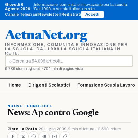
Vai
Giovedì 6
Informazione, comunità e innovazione per la scuola.
|
al
Agosto 2026
Dal 1998 la scuola italiana in rete.
contenuto
Canale Telegram
Newsletter
|
Registrati
Accedi
AetnaNet.org
INFORMAZIONE, COMUNITÀ E INNOVAZIONE PER
LA SCUOLA. DAL 1998 LA SCUOLA ITALIANA IN
RETE.
⌕
Cerca
9.786 utenti registrati · 704 mln di pagine viste
Home
Dirigenti Scolastici
Formazione Scuola Lavoro
NUOVE TECNOLOGIE
News: Ap contro Google
Piero La Porta
·
29 Luglio 2009
·
2 min di lettura
·
12.598 letture