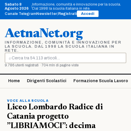
Vai
Sabato 8
Informazione, comunità e innovazione per la scuola.
|
al
Agosto 2026
Dal 1998 la scuola italiana in rete.
contenuto
Canale Telegram
Newsletter
|
Registrati
Accedi
AetnaNet.org
INFORMAZIONE, COMUNITÀ E INNOVAZIONE PER
LA SCUOLA. DAL 1998 LA SCUOLA ITALIANA IN
RETE.
⌕
Cerca
9.786 utenti registrati · 704 mln di pagine viste
Home
Dirigenti Scolastici
Formazione Scuola Lavoro
VOCE ALLA SCUOLA
Liceo Lombardo Radice di
Catania progetto
”LIBRIAMOCI”: decima