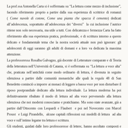
La prof.ssa Antonella Carta si è soffermata su “La lettura come mezzo di inclusione”,
facendo riferimento proprio a partire dalla sua esperienza di scrittrice di romanzi
(
Come nuvole di cotone
,
Come una pianta che spacca il cemento
) dedicati
all’adolescenza, soprattutto all’adolescenza dei “diversi” la cui inclusione l’autrice
ritiene non solo necessaria, ma utile a tutti. Con delicatezza e fermezza Carta ha fatto
riferimento alla sua esperienza pratica, professionale, e di scrittura intorno a questo
delicato e fondamentale tema che la nostra società attuale non può ignorare: gli
adolescenti di oggi saranno gli adulti di domani e a loro va dedicata la massima
attenzione.
La professoressa Rosalba Galvagno, già docente di Letterature comparate e di Teoria
della letteratura nell’Università di Catania, si è soffermata su “La lettura a voce alta”
che, praticata nell’antichità come modo ordinario di lettura, è divenuta in seguito
silenziosa a partire dalle comunità monastiche alle quali la
regula
48 di San
Benedetto cominciò a imporre ai monaci di leggere a bassa voce per non disturbare il
riposo postprandiale dedicato alla lettura individuale. La lettura moderna ha poi
definitivamente ribaltato il modo di lettura ad alta voce pervenendo alla lettura
silenziosa che noi moderni conosciamo e pratichiamo. Ma sono state avanzate, già a
partire dall’Ottocento con Leopardi e Flaubert e poi nel Novecento con Marcel
Proust e Luigi Pirandello, alcune capitali riflessioni sui modelli di lettura ad alta
voce e sull’intimo legame tra lettura e scrittura.
Gli studenti, guidati dalle loro professoresse di lettere, hanno ascoltato composti e