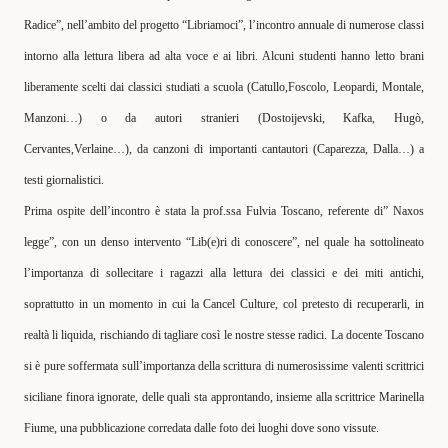
Radice”, nell’ambito del progetto “Libriamoci”, l’incontro annuale di numerose classi
intorno alla lettura libera ad alta voce e ai libri. Alcuni studenti hanno letto brani
liberamente scelti dai classici studiati a scuola (Catullo,Foscolo, Leopardi, Montale,
Manzoni…) o da autori stranieri (Dostoijevski, Kafka, Hugò,
Cervantes,Verlaine…), da canzoni di importanti cantautori (Caparezza, Dalla…) a
testi giornalistici.
Prima ospite dell’incontro è stata la prof.ssa Fulvia Toscano, referente di” Naxos
legge”, con un denso intervento “Lib(e)ri di conoscere”, nel quale ha sottolineato
l’importanza di sollecitare i ragazzi alla lettura dei classici e dei miti antichi,
soprattutto in un momento in cui la Cancel Culture, col pretesto di recuperarli, in
realtà li liquida, rischiando di tagliare così le nostre stesse radici. La docente Toscano
si è pure soffermata sull’importanza della scrittura di numerosissime valenti scrittrici
siciliane finora ignorate, delle quali sta approntando, insieme alla scrittrice Marinella
Fiume, una pubblicazione corredata dalle foto dei luoghi dove sono vissute.