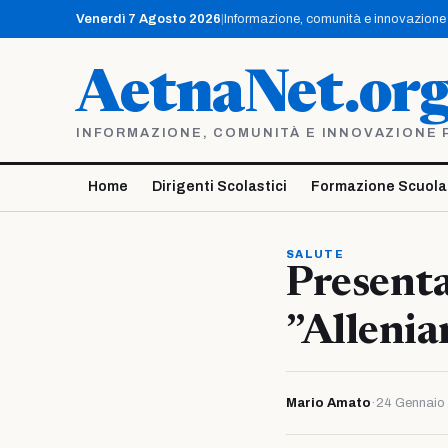
Vai
Venerdì 7 Agosto 2026
|
Informazione, comunità e innovazione p
al
contenuto
AetnaNet.or
INFORMAZIONE, COMUNITÀ E INNOVAZIONE PE
Home
Dirigenti Scolastici
Formazione Scuola
SALUTE
Presenta
”Allenia
Mario Amato
·
24 Gennaio