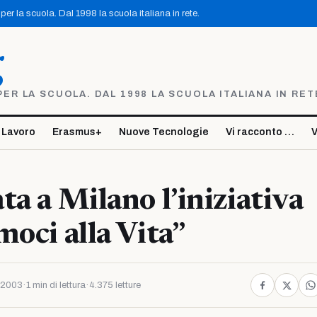
er la scuola. Dal 1998 la scuola italiana in rete.
g
R LA SCUOLA. DAL 1998 LA SCUOLA ITALIANA IN RET
 Lavoro
Erasmus+
Nuove Tecnologie
Vi racconto …
V
ta a Milano l’iniziativa
moci alla Vita”
 2003
·
1 min di lettura
·
4.375 letture