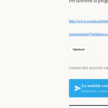
Per iscriversi al prog
http://www.scuola.net/te
prenotazioni@lafabbrica.
Opinioni
CONDIVIDI QUESTO A
Le notizie c
Graduatorie, convoca