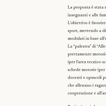
La proposta è stata re
insegnanti e alle fa
L’obiettivo è favorire
sport, mettendo a dis
modulati in base all’et
La “palestra” di “All
prettamente motorio,
(per l’area tecnico-sc
schede motorie (per e
docenti e opuscoli pe
che allenano i ragazzi
cooperazione e all’a