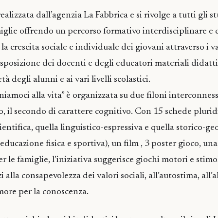
alizzata dall’agenzia La Fabbrica e si rivolge a tutti gli st
miglie offrendo un percorso formativo interdisciplinare e 
 la crescita sociale e individuale dei giovani attraverso i v
posizione dei docenti e degli educatori materiali didattici
à degli alunni e ai vari livelli scolastici.
eniamoci alla vita” è organizzata su due filoni interconness
 il secondo di carattere cognitivo. Con 15 schede pluridi
ientifica, quella linguistico-espressiva e quella storico-geo
ducazione fisica e sportiva), un film , 3 poster gioco, una
r le famiglie, l’iniziativa suggerisce giochi motori e stimol
 alla consapevolezza dei valori sociali, all’autostima, all’a
more per la conoscenza.