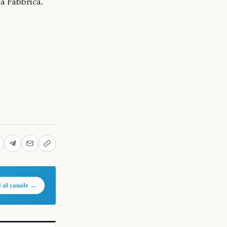
La Fabbrica.
i al canale →