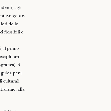
udenti, agli
coinvolgente.
alori dello
 flessibili e
i, il primo
sciplinari
grafica), 3
 guida per i
i culturali
ltruismo, alla