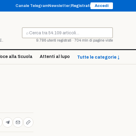
Canale Telegram
Newsletter
|
Registrati
Accedi
⌕
Cerca
E.
9.786 utenti registrati · 704 mln di pagine viste
oce alla Scuola
Attenti al lupo
Tutte le categorie ↓