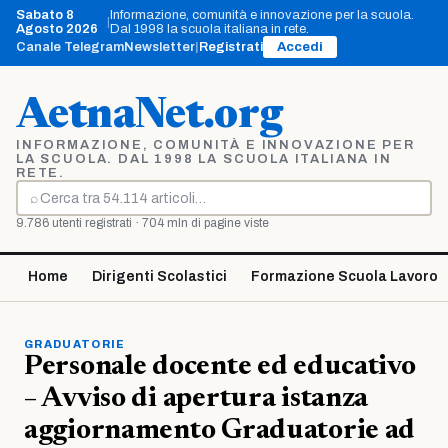
Vai
Sabato 8
Informazione, comunità e innovazione per la scuola.
|
al
Agosto 2026
Dal 1998 la scuola italiana in rete.
contenuto
Canale Telegram
Newsletter
|
Registrati
Accedi
AetnaNet.org
INFORMAZIONE, COMUNITÀ E INNOVAZIONE PER
LA SCUOLA. DAL 1998 LA SCUOLA ITALIANA IN
RETE.
⌕
Cerca
9.786 utenti registrati · 704 mln di pagine viste
Home
Dirigenti Scolastici
Formazione Scuola Lavoro
GRADUATORIE
Personale docente ed educativo
– Avviso di apertura istanza
aggiornamento Graduatorie ad