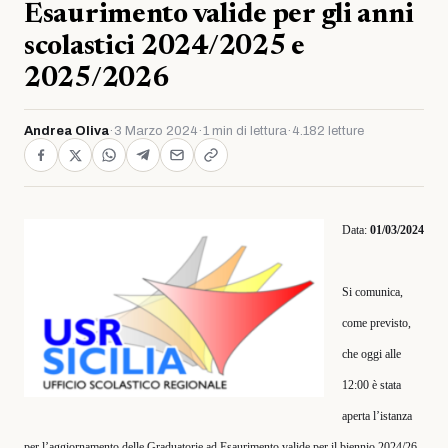
Esaurimento valide per gli anni
scolastici 2024/2025 e
2025/2026
Andrea Oliva
·
3 Marzo 2024
·
1 min di lettura
·
4.182 letture
Data:
01/03/2024
Si comunica,
come previsto,
che oggi alle
12:00 è stata
aperta l’istanza
per l’aggiornamento delle Graduatorie ad Esaurimento valide per il biennio 2024/26.