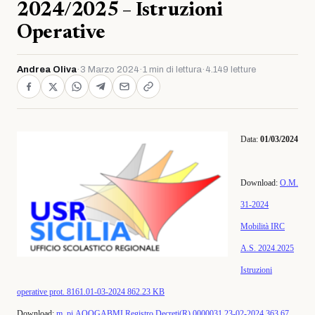
2024/2025 – Istruzioni
Operative
Andrea Oliva
·
3 Marzo 2024
·
1 min di lettura
·
4.149 letture
Data:
01/03/2024
Download:
O.M.
31-2024
Mobilità IRC
A.S. 2024.2025
Istruzioni
operative prot. 8161.01-03-2024
862.23 KB
Download:
m_pi.AOOGABMI.Registro Decreti(R).0000031.23-02-2024
363.67