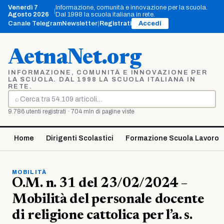
Vai
Venerdì 7
Informazione, comunità e innovazione per la scuola.
|
al
Agosto 2026
Dal 1998 la scuola italiana in rete.
contenuto
Canale Telegram
Newsletter
|
Registrati
Accedi
AetnaNet.org
INFORMAZIONE, COMUNITÀ E INNOVAZIONE PER
LA SCUOLA. DAL 1998 LA SCUOLA ITALIANA IN
RETE.
⌕
Cerca
9.786 utenti registrati · 704 mln di pagine viste
Home
Dirigenti Scolastici
Formazione Scuola Lavoro
MOBILITÀ
O.M. n. 31 del 23/02/2024 –
Mobilità del personale docente
di religione cattolica per l’a. s.