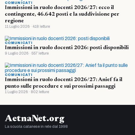
COMUNICATI
Immissioni in ruolo docenti 2026/27: ecco il
contingente, 46.642 posti e la suddivisione per
regione
11 Luglio 2026 · 418 letture
COMUNICATI
Immissioni in ruolo docenti 2026: posti disponibili
9 Luglio 2026 · 557 letture
COMUNICATI
Immissioni in ruolo docenti 2026/27: Anief fa il
punto sulle procedure e sui prossimi passaggi
1 Luglio 2026 · 802 letture
AetnaNet.org
La scuola catanese in rete dal 1998