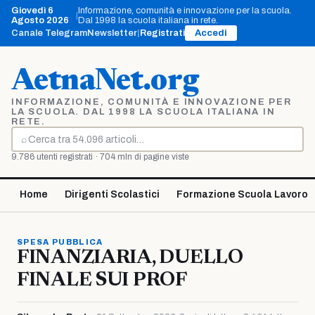
Vai
Giovedì 6
Informazione, comunità e innovazione per la scuola.
|
al
Agosto 2026
Dal 1998 la scuola italiana in rete.
contenuto
Canale Telegram
Newsletter
|
Registrati
Accedi
AetnaNet.org
INFORMAZIONE, COMUNITÀ E INNOVAZIONE PER
LA SCUOLA. DAL 1998 LA SCUOLA ITALIANA IN
RETE.
⌕
Cerca
9.786 utenti registrati · 704 mln di pagine viste
Home
Dirigenti Scolastici
Formazione Scuola Lavoro
SPESA PUBBLICA
FINANZIARIA, DUELLO
FINALE SUI PROF