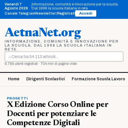
Vai
Venerdì 7
Informazione, comunità e innovazione per la scuola.
|
al
Agosto 2026
Dal 1998 la scuola italiana in rete.
contenuto
Canale Telegram
Newsletter
|
Registrati
Accedi
AetnaNet.org
INFORMAZIONE, COMUNITÀ E INNOVAZIONE PER
LA SCUOLA. DAL 1998 LA SCUOLA ITALIANA IN
RETE.
⌕
Cerca
9.786 utenti registrati · 704 mln di pagine viste
Home
Dirigenti Scolastici
Formazione Scuola Lavoro
PROGETTI
X Edizione Corso Online per
Docenti per potenziare le
Competenze Digitali