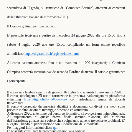
secondaria di II grado, su tematiche di “Computer Science”, afferenti ai contenuti
delle Olimpiadi Italiane di Informatica (OII).
Il Corso è gratuito per i partecipanti.
E’ possibile iscriversi a partire da mercoledì 24 giugno 2020 alle ore 15.00 fino a
sabato 4 luglio 2020 alle ore 15.00, compilando un form online reperibile
all’indirizzo
https://digit.olinfo.it/register/index.html
.
Al corso saranno ammessi fino a un massimo di 1000 insegnanti; il Comitato
Olimpico accetterà iscrizioni valide secondo l’ordine di arrivo. Il corso è gratuito per
i partecipanti.
Il corso sarà fruibile a partire da giovedì 16 luglio fino a lunedì 16 novembre 2020.
Il corso, omologato a 25 ore di formazione in presenza, sarà erogato su piattaforma
e-learning
https://digit.olinfo.it/#/overview
con videolezioni tenute da docenti
universitari.
Il corso è corredato da materiali didattici e documenti condivisi via web; sono
previste inoltre, azioni di tutoraggio sincrono ed asincrono.
A dicembre 2020, al termine del percorso formativo, si svolgerà una mini olimpiade.
Al superamento di questa prova finale saranno rilasciati, dal Ministero
dell’Istruzione, gli attestati a coloro che svolgeranno almeno tre dei sette problemi. E’
allegato il bando di partecipazione con l’indicazione delle modalità.
Per maggiori informazioni clicca
qui
E’ possibile consultare le precedenti edizioni alla pagina: