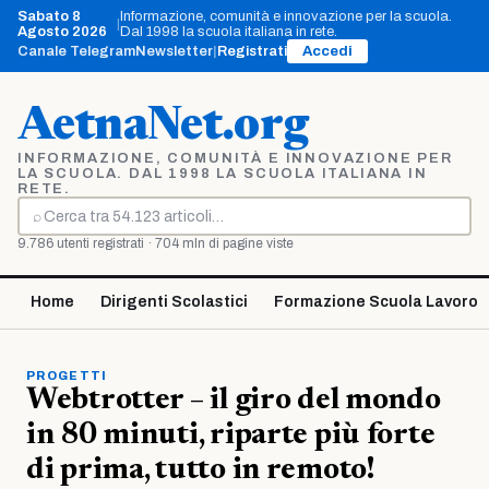
Vai
Sabato 8
Informazione, comunità e innovazione per la scuola.
|
al
Agosto 2026
Dal 1998 la scuola italiana in rete.
contenuto
Canale Telegram
Newsletter
|
Registrati
Accedi
AetnaNet.org
INFORMAZIONE, COMUNITÀ E INNOVAZIONE PER
LA SCUOLA. DAL 1998 LA SCUOLA ITALIANA IN
RETE.
⌕
Cerca
9.786 utenti registrati · 704 mln di pagine viste
Home
Dirigenti Scolastici
Formazione Scuola Lavoro
PROGETTI
Webtrotter – il giro del mondo
in 80 minuti, riparte più forte
di prima, tutto in remoto!