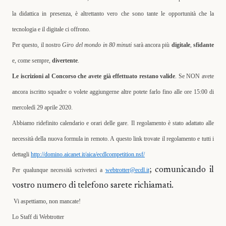
la didattica in presenza, è altrettanto vero che sono tante le opportunità che la
tecnologia e il digitale ci offrono.
Per questo, il nostro
Giro del mondo in 80 minuti
sarà ancora più
digitale
,
sfidante
e, come sempre,
divertente
.
Le iscrizioni al Concorso che avete già effettuato restano valide
. Se NON avete
ancora iscritto squadre o volete aggiungerne altre potete farlo fino alle ore 15:00 di
mercoledì 29 aprile 2020.
Abbiamo ridefinito calendario e orari delle gare. Il regolamento è stato adattato alle
necessità della nuova formula in remoto.
A questo link trovate il regolamento e tutti i
dettagli
http://domino.aicanet.it/aica/ecdlcompetition.nsf/
; comunicando il
Per qualunque necessità scriveteci a
webtrotter@ecdl.it
vostro numero di telefono sarete richiamati.
Vi aspettiamo, non mancate!
Lo Staff di Webtrotter