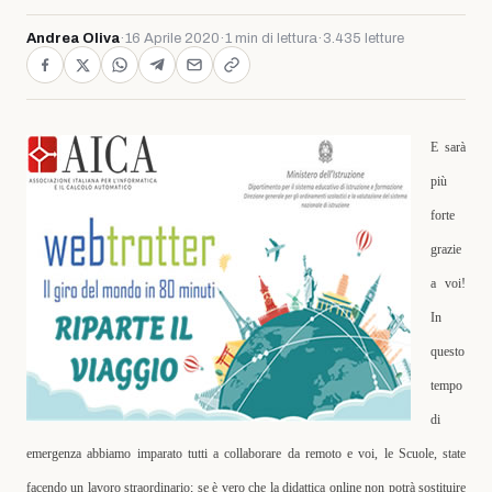
Andrea Oliva
·
16 Aprile 2020
·
1 min di lettura
·
3.435 letture
E sarà
più
forte
grazie
a voi!
In
questo
tempo
di
emergenza abbiamo imparato tutti a collaborare da remoto e voi, le Scuole, state
facendo un lavoro straordinario; se è vero che la didattica online non potrà sostituire