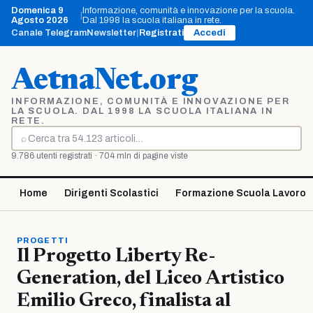
Vai
Domenica 9
Informazione, comunità e innovazione per la scuola.
|
al
Agosto 2026
Dal 1998 la scuola italiana in rete.
contenuto
Canale Telegram
Newsletter
|
Registrati
Accedi
AetnaNet.org
INFORMAZIONE, COMUNITÀ E INNOVAZIONE PER
LA SCUOLA. DAL 1998 LA SCUOLA ITALIANA IN
RETE.
⌕
Cerca
9.786 utenti registrati · 704 mln di pagine viste
Home
Dirigenti Scolastici
Formazione Scuola Lavoro
PROGETTI
Il Progetto Liberty Re-
Generation, del Liceo Artistico
Emilio Greco, finalista al