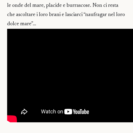
le onde del mare, placide e burrascose. Non ci resta
che ascoltare i loro brani e lasciarci “naufragar nel loro
dolce mare”…