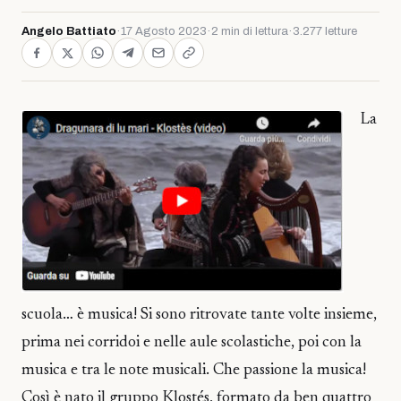
Angelo Battiato
·
17 Agosto 2023
·
2 min di lettura
·
3.277 letture
La
scuola… è musica! Si sono ritrovate tante volte insieme,
prima nei corridoi e nelle aule scolastiche, poi con la
musica e tra le note musicali. Che passione la musica!
Così è nato il gruppo Klostés, formato da ben quattro