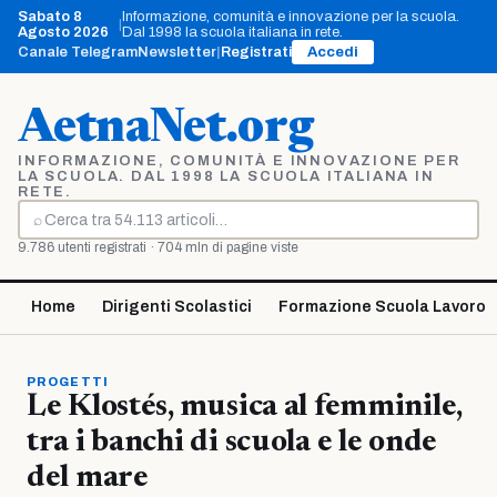
Vai
Sabato 8
Informazione, comunità e innovazione per la scuola.
|
al
Agosto 2026
Dal 1998 la scuola italiana in rete.
contenuto
Canale Telegram
Newsletter
|
Registrati
Accedi
AetnaNet.org
INFORMAZIONE, COMUNITÀ E INNOVAZIONE PER
LA SCUOLA. DAL 1998 LA SCUOLA ITALIANA IN
RETE.
⌕
Cerca
9.786 utenti registrati · 704 mln di pagine viste
Home
Dirigenti Scolastici
Formazione Scuola Lavoro
PROGETTI
Le Klostés, musica al femminile,
tra i banchi di scuola e le onde
del mare