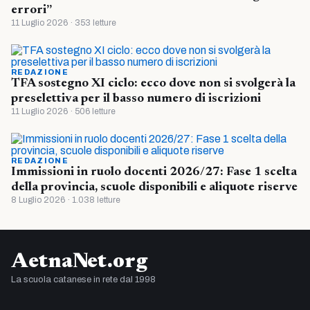
errori”
11 Luglio 2026 · 353 letture
REDAZIONE
TFA sostegno XI ciclo: ecco dove non si svolgerà la
preselettiva per il basso numero di iscrizioni
11 Luglio 2026 · 506 letture
REDAZIONE
Immissioni in ruolo docenti 2026/27: Fase 1 scelta
della provincia, scuole disponibili e aliquote riserve
8 Luglio 2026 · 1.038 letture
AetnaNet.org
La scuola catanese in rete dal 1998