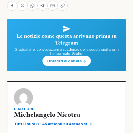
Le notizie come questa arrivano prima su
Telegram
Graduatorie, convocazioni e scadenze della scuola siciliana in
tempo reale. Gratis.
Unisciti al canale →
L'AUTORE
Michelangelo Nicotra
Tutti i suoi 8.145 articoli su AetnaNet →