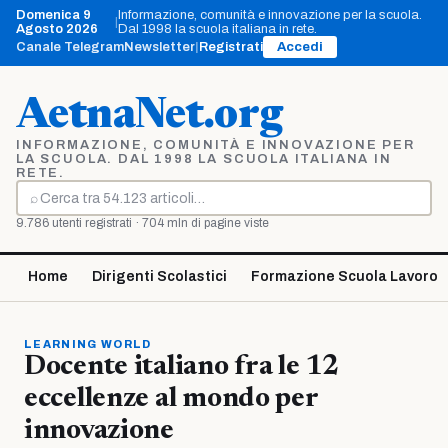
Vai
Domenica 9
Informazione, comunità e innovazione per la scuola.
|
al
Agosto 2026
Dal 1998 la scuola italiana in rete.
contenuto
Canale Telegram
Newsletter
|
Registrati
Accedi
AetnaNet.org
INFORMAZIONE, COMUNITÀ E INNOVAZIONE PER
LA SCUOLA. DAL 1998 LA SCUOLA ITALIANA IN
RETE.
⌕
Cerca
9.786 utenti registrati · 704 mln di pagine viste
Home
Dirigenti Scolastici
Formazione Scuola Lavoro
LEARNING WORLD
Docente italiano fra le 12
eccellenze al mondo per
innovazione