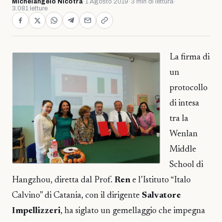
Michelangelo Nicotra
·
1 Agosto 2019
·
3 min di lettura
·
3.081 letture
La firma di
un
protocollo
di intesa
tra la
Wenlan
Middle
School di
Hangzhou, diretta dal Prof.
Ren
e l’Istituto “Italo
Calvino” di Catania, con il dirigente
Salvatore
Impellizzeri
, ha siglato un gemellaggio che impegna