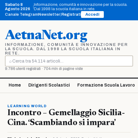
Vai
Sabato 8
Informazione, comunità e innovazione per la scuola.
|
al
Agosto 2026
Dal 1998 la scuola italiana in rete.
contenuto
Canale Telegram
Newsletter
|
Registrati
Accedi
AetnaNet.org
INFORMAZIONE, COMUNITÀ E INNOVAZIONE PER
LA SCUOLA. DAL 1998 LA SCUOLA ITALIANA IN
RETE.
⌕
Cerca
9.786 utenti registrati · 704 mln di pagine viste
Home
Dirigenti Scolastici
Formazione Scuola Lavoro
LEARNING WORLD
Incontro – Gemellaggio Sicilia-
Cina. ‘Scambiando si impara’