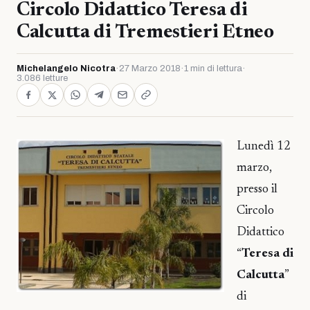
Circolo Didattico Teresa di
Calcutta di Tremestieri Etneo
Michelangelo Nicotra
·
27 Marzo 2018
·
1 min di lettura
·
3.086 letture
Lunedì 12
marzo,
presso il
Circolo
Didattico
“
Teresa di
Calcutta
”
di