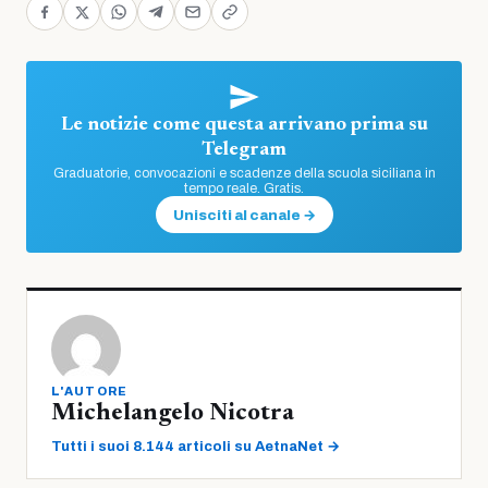
Le notizie come questa arrivano prima su
Telegram
Graduatorie, convocazioni e scadenze della scuola siciliana in
tempo reale. Gratis.
Unisciti al canale →
L'AUTORE
Michelangelo Nicotra
Tutti i suoi 8.144 articoli su AetnaNet →