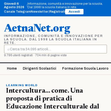
Vai
Giovedì 6
Informazione, comunità e innovazione per la scuola.
|
al
Agosto 2026
Dal 1998 la scuola italiana in rete.
contenuto
Canale Telegram
Newsletter
|
Registrati
Accedi
AetnaNet.org
INFORMAZIONE, COMUNITÀ E INNOVAZIONE PER
LA SCUOLA. DAL 1998 LA SCUOLA ITALIANA IN
RETE.
⌕
Cerca
9.786 utenti registrati · 704 mln di pagine viste
Home
Dirigenti Scolastici
Formazione Scuola Lavoro
LEARNING WORLD
Intercultura… come. Una
proposta di pratica di
Educazione Interculturale dal