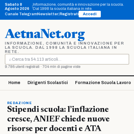
Vai
Sabato 8
Informazione, comunità e innovazione per la scuola.
|
al
Agosto 2026
Dal 1998 la scuola italiana in rete.
contenuto
Canale Telegram
Newsletter
|
Registrati
Accedi
AetnaNet.org
INFORMAZIONE, COMUNITÀ E INNOVAZIONE PER
LA SCUOLA. DAL 1998 LA SCUOLA ITALIANA IN
RETE.
⌕
Cerca
9.786 utenti registrati · 704 mln di pagine viste
Home
Dirigenti Scolastici
Formazione Scuola Lavoro
REDAZIONE
Stipendi scuola: l’inflazione
cresce, ANIEF chiede nuove
risorse per docenti e ATA