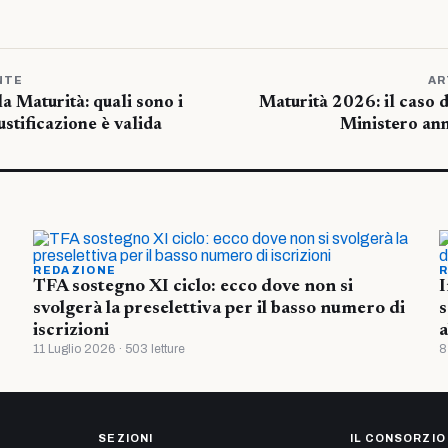
NTE
AR
la Maturità: quali sono i
Maturità 2026: il caso de
ustificazione è valida
Ministero an
REDAZIONE
R
TFA sostegno XI ciclo: ecco dove non si
I
svolgerà la preselettiva per il basso numero di
s
iscrizioni
a
11 Luglio 2026 · 503 letture
8
SEZIONI
IL CONSORZIO