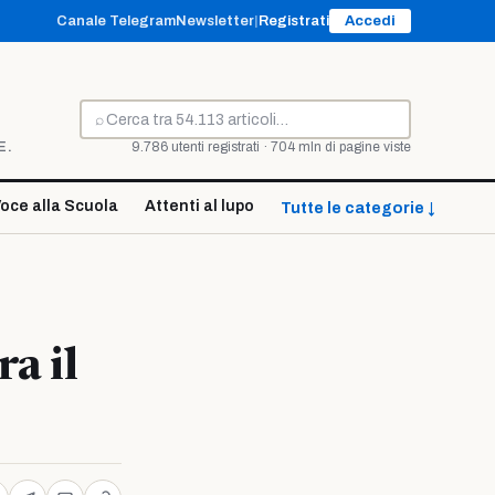
Canale Telegram
Newsletter
|
Registrati
Accedi
⌕
Cerca
E.
9.786 utenti registrati · 704 mln di pagine viste
oce alla Scuola
Attenti al lupo
Tutte le categorie ↓
a il