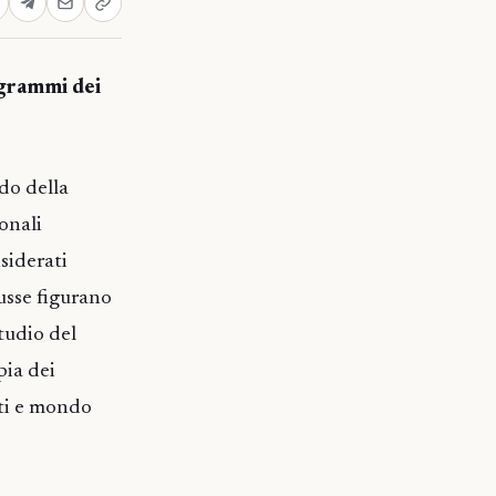
ogrammi dei
do della
onali
nsiderati
usse figurano
tudio del
pia dei
ti e mondo