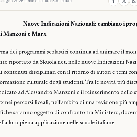
Giugno 2026
·
1 min di lettura
·
530 letture
Nuove Indicazioni Nazionali: cambiano i pr
o di Manzoni e Marx
iforma dei programmi scolastici continua ad animare il mon
to riportato da Skuola.net, nelle nuove Indicazioni Nazi
i contenuti disciplinari con il ritorno di autori e temi co
ormazione culturale degli studenti. Tra le novità più disc
edicato ad Alessandro Manzoni e il reinserimento dello s
 nei percorsi liceali, nell’ambito di una revisione più am
iche saranno oggetto di confronto tra Ministero, docen
la loro piena applicazione nelle scuole italiane.