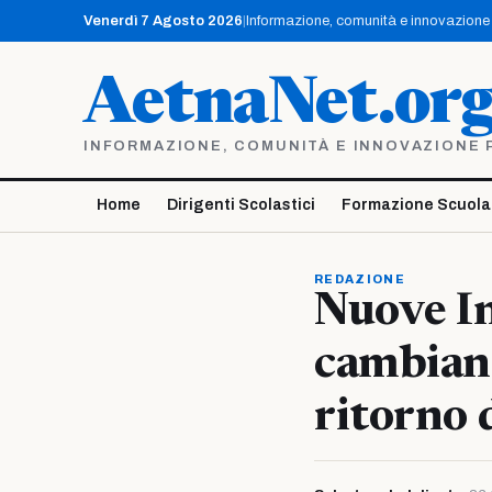
Vai
Venerdì 7 Agosto 2026
|
Informazione, comunità e innovazione p
al
contenuto
AetnaNet.or
INFORMAZIONE, COMUNITÀ E INNOVAZIONE PE
Home
Dirigenti Scolastici
Formazione Scuola
REDAZIONE
Nuove In
cambiano
ritorno