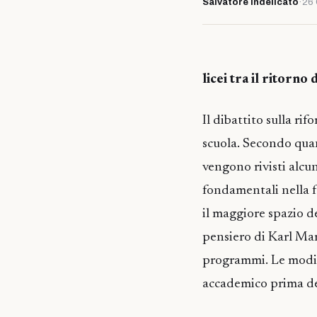
Salvatore Indelicato
·
26 
licei tra il ritorn
Il dibattito sulla r
scuola. Secondo quan
vengono rivisti alcun
fondamentali nella f
il maggiore spazio d
pensiero di Karl Marx
programmi. Le modif
accademico prima del