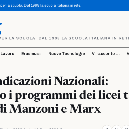
er la scuola. Dal 1998 la scuola italiana in rete.
g
R LA SCUOLA. DAL 1998 LA SCUOLA ITALIANA IN RET
 Lavoro
Erasmus+
Nuove Tecnologie
Vi racconto …
V
dicazioni Nazionali:
 i programmi dei licei tr
 di Manzoni e Marx