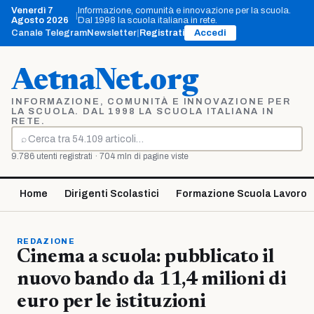
Vai
Venerdì 7
Informazione, comunità e innovazione per la scuola.
|
al
Agosto 2026
Dal 1998 la scuola italiana in rete.
contenuto
Canale Telegram
Newsletter
|
Registrati
Accedi
AetnaNet.org
INFORMAZIONE, COMUNITÀ E INNOVAZIONE PER
LA SCUOLA. DAL 1998 LA SCUOLA ITALIANA IN
RETE.
⌕
Cerca
9.786 utenti registrati · 704 mln di pagine viste
Home
Dirigenti Scolastici
Formazione Scuola Lavoro
REDAZIONE
Cinema a scuola: pubblicato il
nuovo bando da 11,4 milioni di
euro per le istituzioni