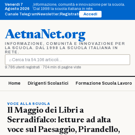
Vai
Venerdì 7
Informazione, comunità e innovazione per la scuola.
|
al
Agosto 2026
Dal 1998 la scuola italiana in rete.
contenuto
Canale Telegram
Newsletter
|
Registrati
Accedi
AetnaNet.org
INFORMAZIONE, COMUNITÀ E INNOVAZIONE PER
LA SCUOLA. DAL 1998 LA SCUOLA ITALIANA IN
RETE.
⌕
Cerca
9.786 utenti registrati · 704 mln di pagine viste
Home
Dirigenti Scolastici
Formazione Scuola Lavoro
VOCE ALLA SCUOLA
Il Maggio dei Libri a
Serradifalco: letture ad alta
voce sul Paesaggio, Pirandello,