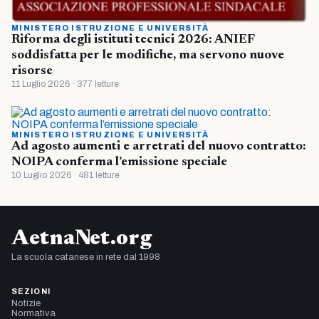
MINISTERO ISTRUZIONE E UNIVERSITÀ
Riforma degli istituti tecnici 2026: ANIEF
soddisfatta per le modifiche, ma servono nuove
risorse
11 Luglio 2026 · 377 letture
MINISTERO ISTRUZIONE E UNIVERSITÀ
Ad agosto aumenti e arretrati del nuovo contratto:
NOIPA conferma l’emissione speciale
10 Luglio 2026 · 481 letture
AetnaNet.org
La scuola catanese in rete dal 1998
SEZIONI
Notizie
Normativa