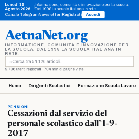
Vai
Lunedì 10
Informazione, comunità e innovazione per la scuola.
|
al
Agosto 2026
Dal 1998 la scuola italiana in rete.
contenuto
Canale Telegram
Newsletter
|
Registrati
Accedi
AetnaNet.org
INFORMAZIONE, COMUNITÀ E INNOVAZIONE PER
LA SCUOLA. DAL 1998 LA SCUOLA ITALIANA IN
RETE.
⌕
Cerca
9.786 utenti registrati · 704 mln di pagine viste
Home
Dirigenti Scolastici
Formazione Scuola Lavoro
PENSIONI
Cessazioni dal servizio del
personale scolastico dall’1-9-
2017