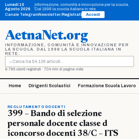
Vai
Lunedì 10
Informazione, comunità e innovazione per la scuola.
|
al
Agosto 2026
Dal 1998 la scuola italiana in rete.
contenuto
Canale Telegram
Newsletter
|
Registrati
Accedi
AetnaNet.org
INFORMAZIONE, COMUNITÀ E INNOVAZIONE PER
LA SCUOLA. DAL 1998 LA SCUOLA ITALIANA IN
RETE.
⌕
Cerca
9.786 utenti registrati · 704 mln di pagine viste
Home
Dirigenti Scolastici
Formazione Scuola Lavoro
RECLUTAMENTO DOCENTI
399 – Bando di selezione
personale docente classe d
iconcorso docenti 38/C – ITS