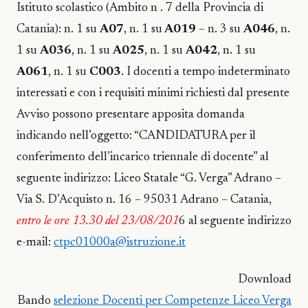
Istituto scolastico (Ambito n . 7 della Provincia di
Catania): n. 1 su
A07
, n. 1 su
A019
– n. 3 su
A046
, n.
1 su
A036
, n. 1 su
A025
, n. 1 su
A042
, n. 1 su
A061
, n. 1 su
C003
. I docenti a tempo indeterminato
interessati e con i requisiti minimi richiesti dal presente
Avviso possono presentare apposita domanda
indicando nell’oggetto: “CANDIDATURA per il
conferimento dell’incarico triennale di docente” al
seguente indirizzo: Liceo Statale “G. Verga” Adrano –
Via S. D’Acquisto n. 16 – 95031 Adrano – Catania,
entro le ore 13.30 del 23/08/201
6 al seguente indirizzo
e-mail:
ctpc01000a@istruzione.it
Download
Bando
selezione Docenti per Competenze Liceo Verga