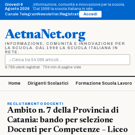
Vai
Giovedì 6
Informazione, comunità e innovazione per la scuola.
|
al
Agosto 2026
Dal 1998 la scuola italiana in rete.
contenuto
Canale Telegram
Newsletter
|
Registrati
Accedi
AetnaNet.org
INFORMAZIONE, COMUNITÀ E INNOVAZIONE PER
LA SCUOLA. DAL 1998 LA SCUOLA ITALIANA IN
RETE.
⌕
Cerca
9.786 utenti registrati · 704 mln di pagine viste
Home
Dirigenti Scolastici
Formazione Scuola Lavoro
RECLUTAMENTO DOCENTI
Ambito n. 7 della Provincia di
Catania: bando per selezione
Docenti per Competenze – Liceo