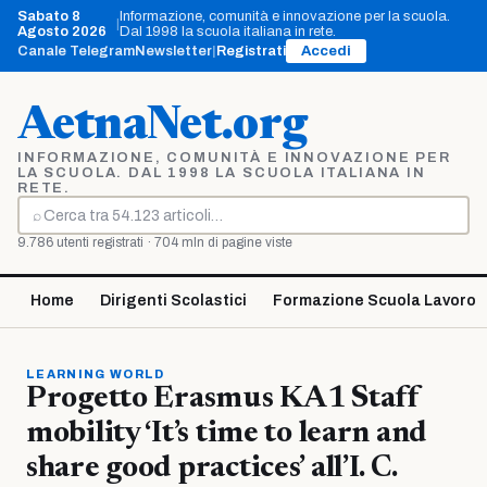
Vai
Sabato 8
Informazione, comunità e innovazione per la scuola.
|
al
Agosto 2026
Dal 1998 la scuola italiana in rete.
contenuto
Canale Telegram
Newsletter
|
Registrati
Accedi
AetnaNet.org
INFORMAZIONE, COMUNITÀ E INNOVAZIONE PER
LA SCUOLA. DAL 1998 LA SCUOLA ITALIANA IN
RETE.
⌕
Cerca
9.786 utenti registrati · 704 mln di pagine viste
Home
Dirigenti Scolastici
Formazione Scuola Lavoro
LEARNING WORLD
Progetto Erasmus KA1 Staff
mobility ‘It’s time to learn and
share good practices’ all’I. C.