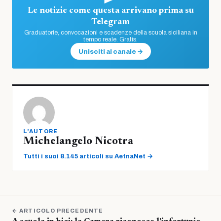
Le notizie come questa arrivano prima su
Telegram
Graduatorie, convocazioni e scadenze della scuola siciliana in
tempo reale. Gratis.
Unisciti al canale →
L'AUTORE
Michelangelo Nicotra
Tutti i suoi 8.145 articoli su AetnaNet →
← ARTICOLO PRECEDENTE