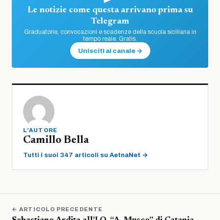
Le notizie come questa arrivano prima su
Telegram
Graduatorie, convocazioni e scadenze della scuola siciliana in
tempo reale. Gratis.
Unisciti al canale →
L'AUTORE
Camillo Bella
Tutti i suoi 347 articoli su AetnaNet →
← ARTICOLO PRECEDENTE