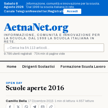
Vai
Sabato 8
Informazione, comunità e innovazione per la scuola.
|
al
Agosto 2026
Dal 1998 la scuola italiana in rete.
contenuto
Canale Telegram
Newsletter
|
Registrati
Accedi
AetnaNet.org
INFORMAZIONE, COMUNITÀ E INNOVAZIONE PER
LA SCUOLA. DAL 1998 LA SCUOLA ITALIANA IN
RETE.
⌕
Cerca
9.786 utenti registrati · 704 mln di pagine viste
Home
Dirigenti Scolastici
Formazione Scuola Lavoro
OPEN DAY
Scuole aperte 2016
Camillo Bella
·
17 Dicembre 2015
·
1 min di lettura
·
4.657 letture