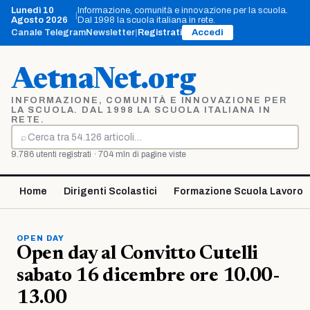
Vai
Lunedì 10
Informazione, comunità e innovazione per la scuola.
|
al
Agosto 2026
Dal 1998 la scuola italiana in rete.
contenuto
Canale Telegram
Newsletter
|
Registrati
Accedi
AetnaNet.org
INFORMAZIONE, COMUNITÀ E INNOVAZIONE PER
LA SCUOLA. DAL 1998 LA SCUOLA ITALIANA IN
RETE.
⌕
Cerca
9.786 utenti registrati · 704 mln di pagine viste
Home
Dirigenti Scolastici
Formazione Scuola Lavoro
OPEN DAY
Open day al Convitto Cutelli
sabato 16 dicembre ore 10.00-
13.00