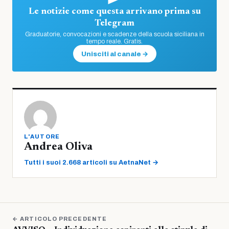
Le notizie come questa arrivano prima su
Telegram
Graduatorie, convocazioni e scadenze della scuola siciliana in
tempo reale. Gratis.
Unisciti al canale →
L'AUTORE
Andrea Oliva
Tutti i suoi 2.668 articoli su AetnaNet →
← ARTICOLO PRECEDENTE