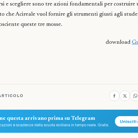
si e scegliere sono tre azioni fondamentali per costruire 
to che Acireale vuol fornire gli strumenti giusti agli stud
osciente queste tre mosse.
download
Gu
ARTICOLO
ome questa arrivano prima su Telegram
Unisciti 
azioni e scadenze della scuola siciliana in tempo reale. Gratis.