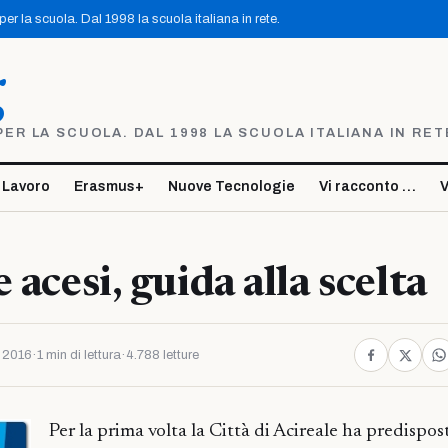
r la scuola. Dal 1998 la scuola italiana in rete.
g
R LA SCUOLA. DAL 1998 LA SCUOLA ITALIANA IN RET
 Lavoro
Erasmus+
Nuove Tecnologie
Vi racconto …
V
 acesi, guida alla scelta
 2016
·
1 min di lettura
·
4.788 letture
Per la prima volta la Città di Acireale ha predispo