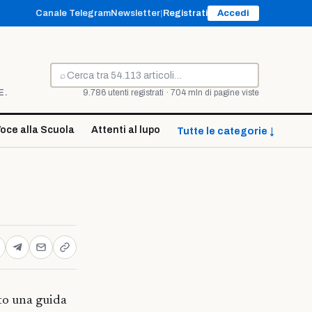
Canale Telegram
Newsletter
|
Registrati
Accedi
⌕
Cerca
E.
9.786 utenti registrati · 704 mln di pagine viste
oce alla Scuola
Attenti al lupo
Tutte le categorie ↓
sto una guida