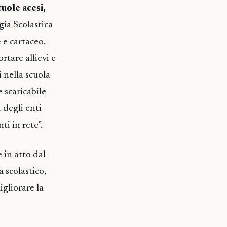
cuole acesi,
ogia Scolastica
 e cartaceo.
rtare allievi e
i nella scuola
 scaricabile
 degli enti
ti in rete”.
 in atto dal
 scolastico,
gliorare la