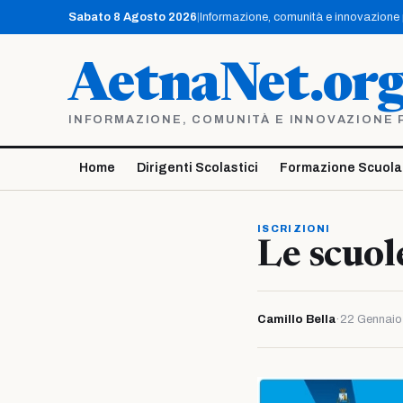
Vai
Sabato 8 Agosto 2026
|
Informazione, comunità e innovazione pe
al
contenuto
AetnaNet.or
INFORMAZIONE, COMUNITÀ E INNOVAZIONE PE
Home
Dirigenti Scolastici
Formazione Scuola
ISCRIZIONI
Le scuole
Camillo Bella
·
22 Gennaio