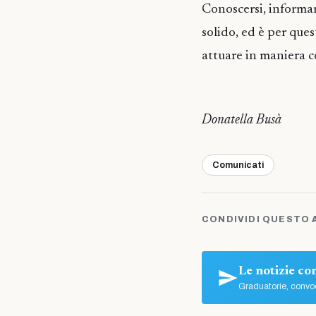
Conoscersi, informar
solido, ed è per ques
attuare in maniera c
Donatella Busà
Comunicati
CONDIVIDI QUESTO 
Le notizie c
Graduatorie, convoc