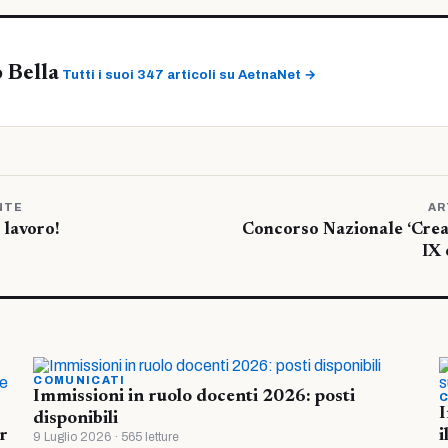
 Bella
Tutti i suoi 347 articoli su AetnaNet →
NTE
AR
 lavoro!
Concorso Nazionale ‘Crear
IX
COMUNICATI
Immissioni in ruolo docenti 2026: posti
C
I
disponibili
r
i
9 Luglio 2026 · 565 letture