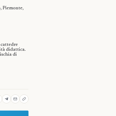
o, Piemonte,
e cattedre
tà didattica.
ischia di