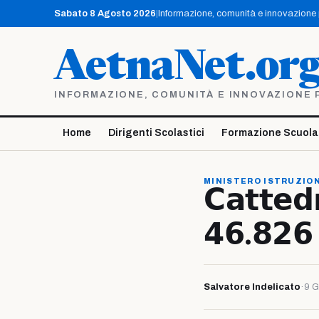
Vai
Sabato 8 Agosto 2026
|
Informazione, comunità e innovazione pe
al
contenuto
AetnaNet.or
INFORMAZIONE, COMUNITÀ E INNOVAZIONE PE
Home
Dirigenti Scolastici
Formazione Scuola
MINISTERO ISTRUZION
𝗖𝗮𝘁𝘁𝗲𝗱
𝟰𝟲.𝟴𝟮
Salvatore Indelicato
·
9 G