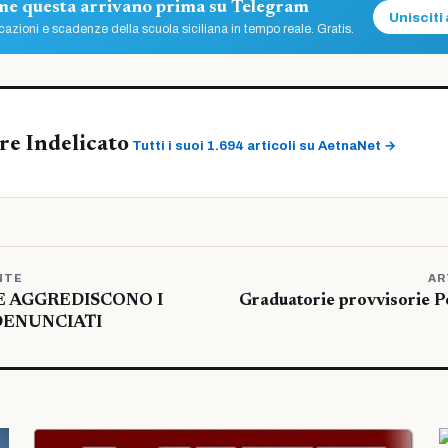
ome questa arrivano prima su Telegram
Unisciti 
azioni e scadenze della scuola siciliana in tempo reale. Gratis.
re Indelicato
Tutti i suoi 1.694 articoli su AetnaNet →
NTE
AR
E AGGREDISCONO I
Graduatorie provvisorie 
DENUNCIATI