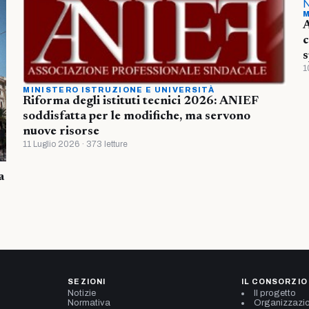
M
A
c
s
1
MINISTERO ISTRUZIONE E UNIVERSITÀ
Riforma degli istituti tecnici 2026: ANIEF
soddisfatta per le modifiche, ma servono
nuove risorse
11 Luglio 2026 · 373 letture
a
SEZIONI
IL CONSORZIO
Notizie
Il progetto
Normativa
Organizzazi