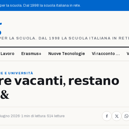
r la scuola. Dal 1998 la scuola italiana in rete.
g
R LA SCUOLA. DAL 1998 LA SCUOLA ITALIANA IN RET
 Lavoro
Erasmus+
Nuove Tecnologie
Vi racconto …
V
E E UNIVERSITÀ
𝗲 𝘃𝗮𝗰𝗮𝗻𝘁𝗶, 𝗿𝗲𝘀𝘁𝗮𝗻𝗼
 &
iugno 2026
·
1 min di lettura
·
514 letture