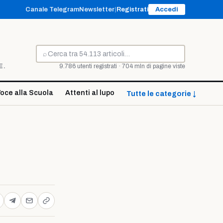
Canale Telegram
Newsletter
|
Registrati
Accedi
⌕
Cerca
E.
9.786 utenti registrati · 704 mln di pagine viste
oce alla Scuola
Attenti al lupo
Tutte le categorie ↓