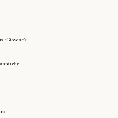
mus+:Gioventù
 anni) che
tra