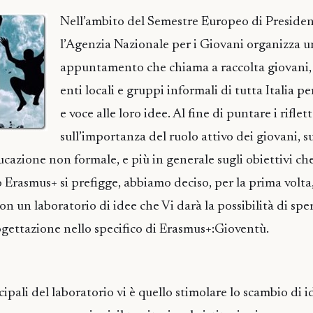
Nell’ambito del Semestre Europeo di Presiden
l’Agenzia Nazionale per i Giovani organizza u
appuntamento che chiama a raccolta giovani, 
enti locali e gruppi informali di tutta Italia p
e voce alle loro idee. Al fine di puntare i riflett
sull’importanza del ruolo attivo dei giovani, su
educazione non formale, e più in generale sugli obiettivi ch
asmus+ si prefigge, abbiamo deciso, per la prima volta,
n un laboratorio di idee che Vi darà la possibilità di sp
ogettazione nello specifico di Erasmus+:Gioventù.
ncipali del laboratorio vi è quello stimolare lo scambio di 