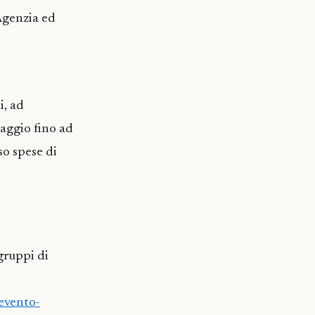
’Agenzia ed
i, ad
iaggio fino ad
so spese di
gruppi di
-evento-