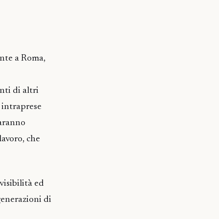
ente a Roma,
ti di altri
à intraprese
saranno
 lavoro, che
visibilità ed
generazioni di