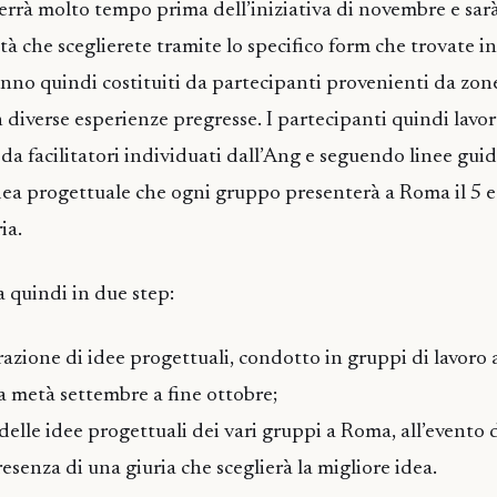
errà molto tempo prima dell’iniziativa di novembre e sarà
ità che sceglierete tramite lo specifico form che trovate in 
anno quindi costituiti da partecipanti provenienti da zone
n diverse esperienze pregresse. I partecipanti quindi lavo
 da facilitatori individuati dall’Ang e seguendo linee gui
idea progettuale che ogni gruppo presenterà a Roma il 5 
ia.
la quindi in due step:
zione di idee progettuali, condotto in gruppi di lavoro a
a metà settembre a fine ottobre;
le idee progettuali dei vari gruppi a Roma, all’evento d
esenza di una giuria che sceglierà la migliore idea.