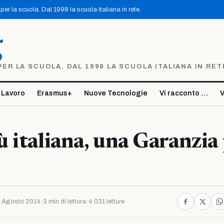
er la scuola. Dal 1998 la scuola italiana in rete.
g
R LA SCUOLA. DAL 1998 LA SCUOLA ITALIANA IN RET
 Lavoro
Erasmus+
Nuove Tecnologie
Vi racconto …
V
 italiana, una Garanzia
 Agosto 2014
·
3 min di lettura
·
4.031 letture