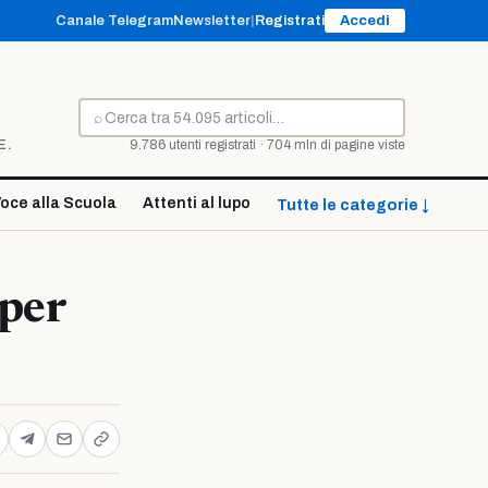
Canale Telegram
Newsletter
|
Registrati
Accedi
⌕
Cerca
E.
9.786 utenti registrati · 704 mln di pagine viste
oce alla Scuola
Attenti al lupo
Tutte le categorie ↓
 per