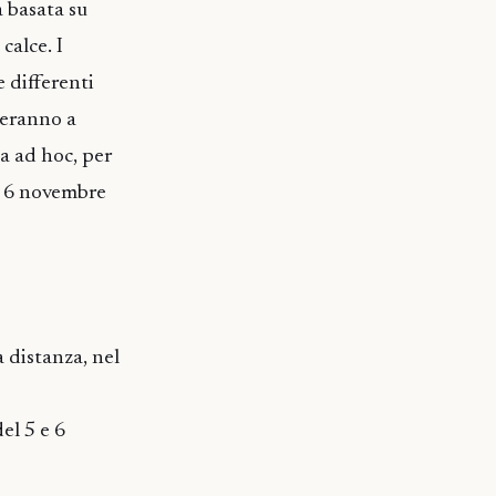
 basata su
calce. I
 differenti
reranno a
da ad hoc, per
e 6 novembre
 distanza, nel
el 5 e 6