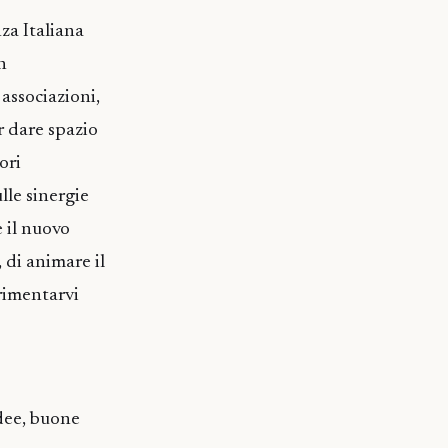
za Italiana
n
associazioni,
er dare spazio
ori
lle sinergie
e il nuovo
 di animare il
erimentarvi
idee, buone