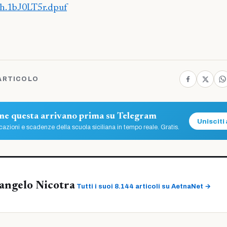
sh.1bJ0LT5r.dpuf
ARTICOLO
ome questa arrivano prima su Telegram
Unisciti 
azioni e scadenze della scuola siciliana in tempo reale. Gratis.
angelo Nicotra
Tutti i suoi 8.144 articoli su AetnaNet →