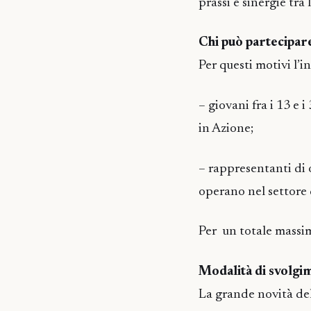
prassi e sinergie tra 
Chi può partecipar
Per questi motivi l’in
– giovani fra i 13 e 
in Azione;
– rappresentanti di o
operano nel settore 
Per un totale massim
Modalità di svolgi
La grande novità dell