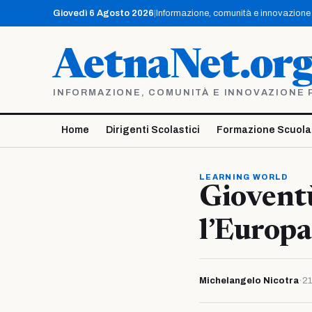
Vai
Giovedì 6 Agosto 2026
|
Informazione, comunità e innovazione p
al
contenuto
AetnaNet.or
INFORMAZIONE, COMUNITÀ E INNOVAZIONE PE
Home
Dirigenti Scolastici
Formazione Scuola
LEARNING WORLD
Gioventù
l’Europa
Michelangelo Nicotra
·
21