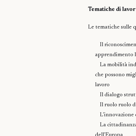
Tematiche di lavo
Le tematiche sulle qu
Il riconosciment
apprendimento lu
La mobilità indi
che possono migli
lavoro
Il dialogo strutt
Il ruolo ruolo d
L’innovazione d
La cittadinanza 
dell’Europa