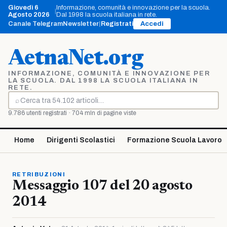
Vai
Giovedì 6
Informazione, comunità e innovazione per la scuola.
|
al
Agosto 2026
Dal 1998 la scuola italiana in rete.
contenuto
Canale Telegram
Newsletter
|
Registrati
Accedi
AetnaNet.org
INFORMAZIONE, COMUNITÀ E INNOVAZIONE PER
LA SCUOLA. DAL 1998 LA SCUOLA ITALIANA IN
RETE.
⌕
Cerca
9.786 utenti registrati · 704 mln di pagine viste
Home
Dirigenti Scolastici
Formazione Scuola Lavoro
RETRIBUZIONI
Messaggio 107 del 20 agosto
2014