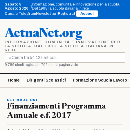
Vai
Sabato 8
Informazione, comunità e innovazione per la scuola.
|
al
Agosto 2026
Dal 1998 la scuola italiana in rete.
contenuto
Canale Telegram
Newsletter
|
Registrati
Accedi
AetnaNet.org
INFORMAZIONE, COMUNITÀ E INNOVAZIONE PER
LA SCUOLA. DAL 1998 LA SCUOLA ITALIANA IN
RETE.
⌕
Cerca
9.786 utenti registrati · 704 mln di pagine viste
Home
Dirigenti Scolastici
Formazione Scuola Lavoro
RETRIBUZIONI
Finanziamenti Programma
Annuale e.f. 2017