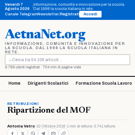
Vai
Venerdì 7
Informazione, comunità e innovazione per la scuola.
|
al
Agosto 2026
Dal 1998 la scuola italiana in rete.
contenuto
Canale Telegram
Newsletter
|
Registrati
Accedi
AetnaNet.org
INFORMAZIONE, COMUNITÀ E INNOVAZIONE PER
LA SCUOLA. DAL 1998 LA SCUOLA ITALIANA IN
RETE.
⌕
Cerca
9.786 utenti registrati · 704 mln di pagine viste
Home
Dirigenti Scolastici
Formazione Scuola Lavoro
RETRIBUZIONI
Ripartizione del MOF
Antonia Vetro
·
10 Ottobre 2016
·
1 min di lettura
·
3.741 letture