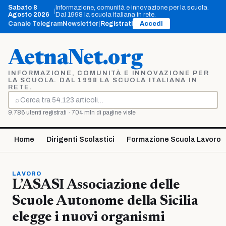
Vai
Sabato 8
Informazione, comunità e innovazione per la scuola.
|
al
Agosto 2026
Dal 1998 la scuola italiana in rete.
contenuto
Canale Telegram
Newsletter
|
Registrati
Accedi
AetnaNet.org
INFORMAZIONE, COMUNITÀ E INNOVAZIONE PER
LA SCUOLA. DAL 1998 LA SCUOLA ITALIANA IN
RETE.
⌕
Cerca
9.786 utenti registrati · 704 mln di pagine viste
Home
Dirigenti Scolastici
Formazione Scuola Lavoro
LAVORO
L’ASASI Associazione delle
Scuole Autonome della Sicilia
elegge i nuovi organismi